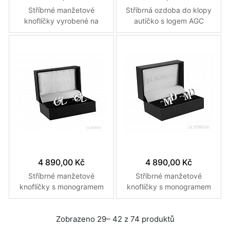
Stříbrné manžetové
Stříbrná ozdoba do klopy
knoflíčky vyrobené na
autíčko s logem AGC
zakázku pro japonského
vyrobená na míru
velvyslance v ČR
4 890,00 Kč
4 890,00 Kč
Stříbrné manžetové
Stříbrné manžetové
knoflíčky s monogramem
knoflíčky s monogramem
GL vyrobené na míru podle
MD vyrobené na zakázku
grafického návrhu
Zobrazeno 29– 42 z 74 produktů