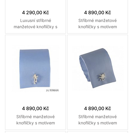
4 290,00 Kč
4 890,00 Kč
Luxusní stříbrné
Stříbrné manžetové
manžetové knoflíčky s
knoflíčky s motivem
monogramem Š vyrobené
Českého státního znaku a
na míru
monogramu TO vyrobené
na zakázku
4 890,00 Kč
4 890,00 Kč
Stříbrné manžetové
Stříbrné manžetové
knoflíčky s motivem
knoflíčky s motivem
potápěče vyrobené na
potápěče a chobotnice