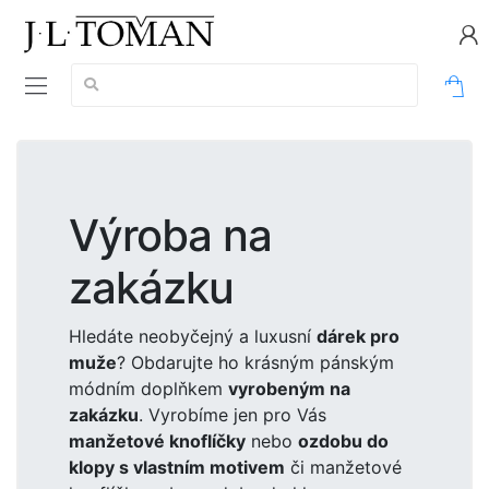
Vyhledávání:
0
Výroba na
zakázku
Hledáte neobyčejný a luxusní
dárek pro
muže
? Obdarujte ho krásným pánským
módním doplňkem
vyrobeným na
zakázku
. Vyrobíme jen pro Vás
manžetové knoflíčky
nebo
ozdobu do
klopy s vlastním motivem
či manžetové