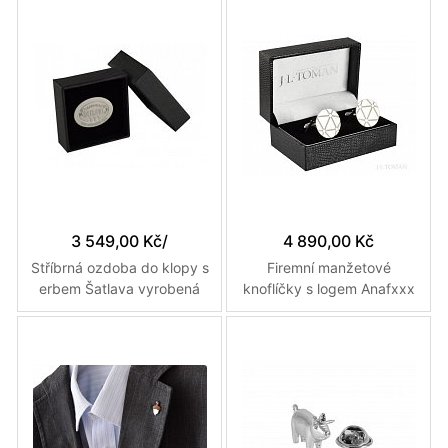
míru
vyrobené na míru
3 549,00 Kč
/
4 890,00 Kč
Stříbrná ozdoba do klopy s
Firemní manžetové
erbem Šatlava vyrobená
knoflíčky s logem Anafxxx
na míru
vyrobené na zakázku