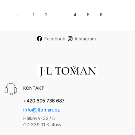
1
2
3
4
5
6
Facebook
Instagram
KONTAKT
+420 605 736 687
info@jltoman.cz
Hálkova 132 / 5
CZ-339 01 Klatovy