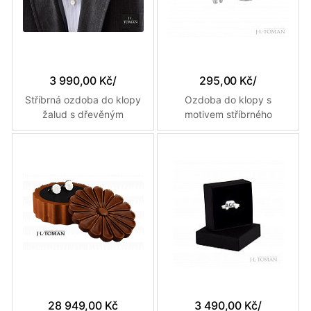
3 990,00 Kč
/
295,00 Kč
/
Stříbrná ozdoba do klopy
Ozdoba do klopy s
žalud s dřevěným
motivem stříbrného
kloboučkem vyrobená na
prasete pro štěstí
míru
vyrobená na míru
28 949,00 Kč
3 490,00 Kč
/