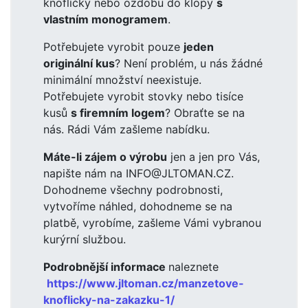
knoflíčky nebo ozdobu do klopy
s
vlastním monogramem
.
Potřebujete vyrobit pouze
jeden
originální kus
? Není problém, u nás žádné
minimální množství neexistuje.
Potřebujete vyrobit stovky nebo tisíce
kusů
s firemním logem
? Obraťte se na
nás. Rádi Vám zašleme nabídku.
Máte-li zájem o výrobu
jen a jen pro Vás,
napište nám na INFO@JLTOMAN.CZ.
Dohodneme všechny podrobnosti,
vytvoříme náhled, dohodneme se na
platbě, vyrobíme, zašleme Vámi vybranou
kurýrní službou.
Podrobnější informace
naleznete
https://www.jltoman.cz/manzetove-
knoflicky-na-zakazku-1/