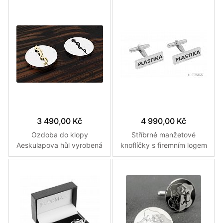
vyrobený na zakázku
3 490,00 Kč
4 990,00 Kč
Ozdoba do klopy
Stříbrné manžetové
Aeskulapova hůl vyrobená
knoflíčky s firemním logem
na zakázku
Plastika vyrobené na
zakázku