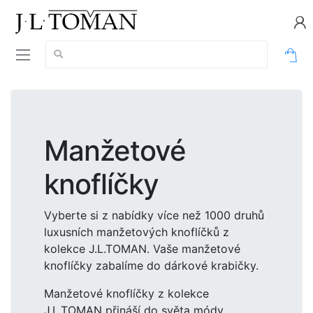
Vyhledávání:
0
Manžetové
knoflíčky
Vyberte si z nabídky více než 1000 druhů
luxusních manžetových knoflíčků z
kolekce J.L.TOMAN. Vaše manžetové
knoflíčky zabalíme do dárkové krabičky.
Manžetové knoflíčky z kolekce
J.L.TOMAN přináší do světa módy