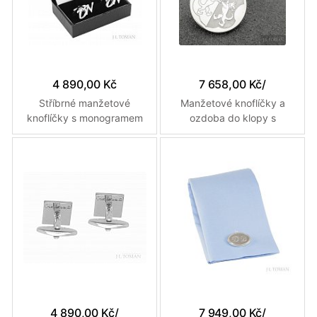
4 890,00 Kč
7 658,00 Kč
/
Stříbrné manžetové
Manžetové knoflíčky a
knoflíčky s monogramem
ozdoba do klopy s
DN č. 13 vyrobené na
osobním erbem vyrobené
zakázku podle grafického
na zakázku
návrhu
4 890,00 Kč
/
7 949,00 Kč
/