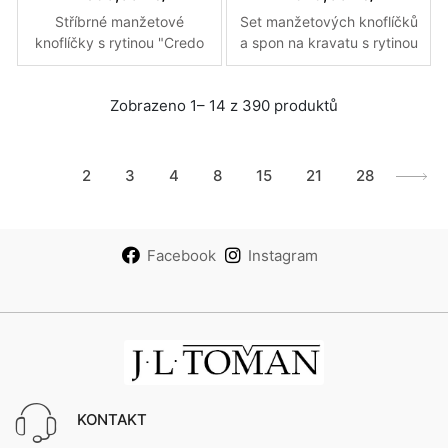
Stříbrné manžetové
Set manžetových knoflíčků
knoflíčky s rytinou "Credo
a spon na kravatu s rytinou
in te" vyrobené na
monogramu DB vyrobené
zakázku
na zakázku
Zobrazeno 1– 14 z 390 produktů
1
2
3
4
8
15
21
28
Facebook
Instagram
KONTAKT