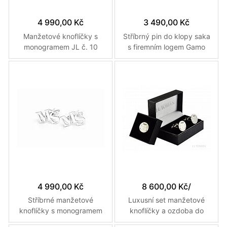
4 990,00 Kč
3 490,00 Kč
Manžetové knoflíčky s
Stříbrný pin do klopy saka
monogramem JL č. 10
s firemním logem Gamo
vyrobené na zakázku
vyrobené na zakázku
4 990,00 Kč
8 600,00 Kč
/
Stříbrné manžetové
Luxusní set manžetové
knoflíčky s monogramem
knoflíčky a ozdoba do
MŠ č. 2
klopy s osobním erbem