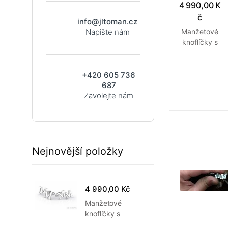
4 990,00 K
č
info@jltoman.cz
Manžetové
Napište nám
knoflíčky s
monograme
m MM
vyrobené na
+420 605 736
zakázku
687
Zavolejte nám
Nejnovější položky
4 990,00 Kč
Manžetové
knoflíčky s
monogramem MM