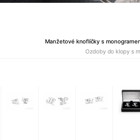
Manžetové knoflíčky s monograme
Ozdoby do klopy s