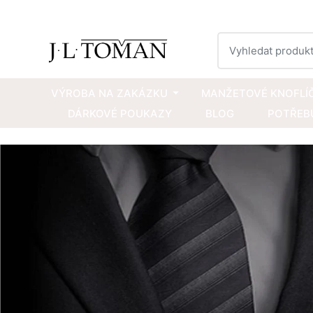
Vyhledat
VÝROBA NA ZAKÁZKU
MANŽETOVÉ KNOFLÍ
DÁRKOVÉ POUKAZY
BLOG
POTŘEBU