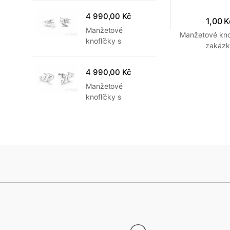
vyrobené na
4 990,00 Kč
zakázku
1,00 K
Manžetové
Manžetové kno
knoflíčky s
zakáz
monogramem KU
č.6 vyrobené na
4 990,00 Kč
zakázku
Manžetové
knoflíčky s
monogramem JP
č.3