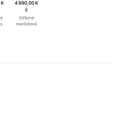
 K
4 890,00 K
č
vé
Stříbrné
 s
manžetové
me
knoflíčky s
10
monograme
na
m DN č. 13
u
vyrobené na
zakázku
podle
grafického
návrhu