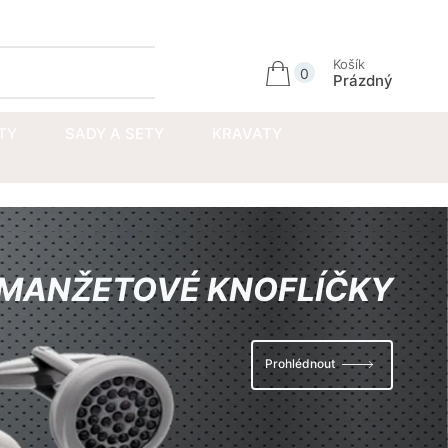
Přihlásit se
Košík
0
Prázdný
TY
SADY A SETY
KRAVATY
MANŽETOVÉ KNOFLÍČKY
Prohlédnout