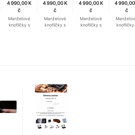
4 990,00 K
4 990,00 K
4 990,00 K
4 990,00
č
č
č
č
Manžetové
Manžetové
Manžetové
Manžeto
knoflíčky s
knoflíčky s
knoflíčky s
knoflíčky
monograme
monograme
monograme
monogra
m KU č.6
m JP č.3
m JN č. 1
m JL č. 
vyrobené na
vyrobené na
vyrobené 
zakázku
zakázku
zakázk