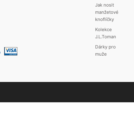
Jak nosit
manžetové
knoflíčky
Kolekce
J.L.Toman
Dárky pro
muže