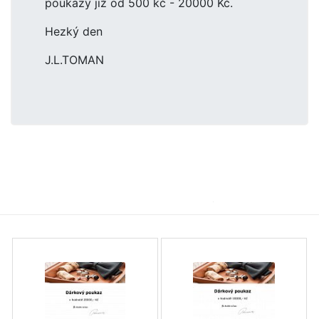
poukazy již od 500 kč - 20000 Kč.
Hezký den
J.L.TOMAN
Dárkové poukazy