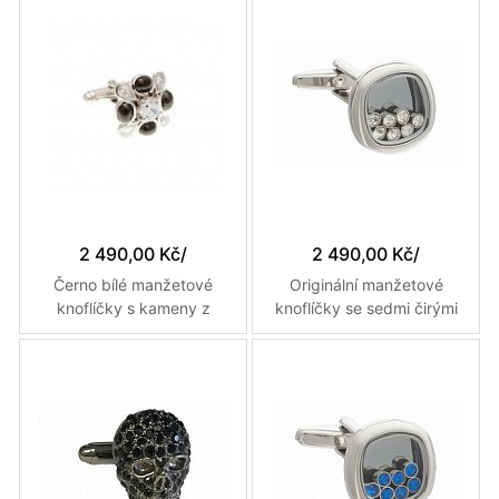
2 490,00 Kč
/
2 490,00 Kč
/
Černo bílé manžetové
Originální manžetové
knoflíčky s kameny z
knoflíčky se sedmi čirými
křišťálu ve tvaru kapky
krystaly pro štěstí