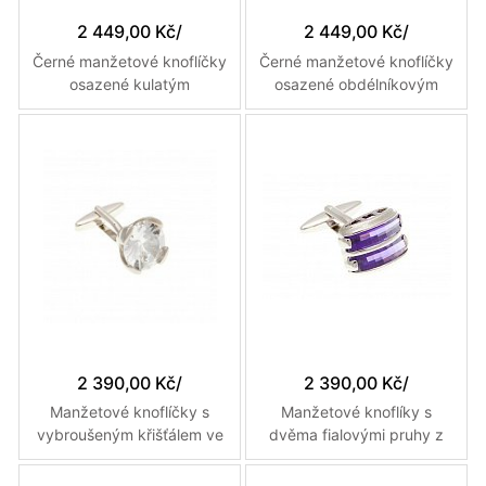
2 449,00 Kč
/
2 449,00 Kč
/
Černé manžetové knoflíčky
Černé manžetové knoflíčky
osazené kulatým
osazené obdélníkovým
polodrahokamem z onyxu
polodrahokamem z onyxu
a osmnácti malými
a šestnácti malými
křišťálky
křišťálky
2 390,00 Kč
/
2 390,00 Kč
/
Manžetové knoflíčky s
Manžetové knoflíky s
vybroušeným křišťálem ve
dvěma fialovými pruhy z
tvaru diamantu
kryštálu