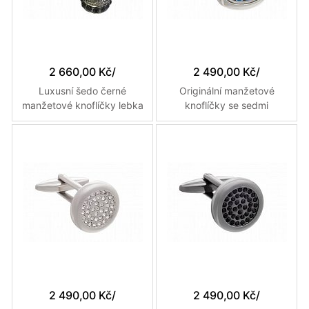
2 660,00 Kč
/
2 490,00 Kč
/
Luxusní šedo černé
Originální manžetové
manžetové knoflíčky lebka
knoflíčky se sedmi
ručně osazené křištály
modrými krystaly pro štěstí
2 490,00 Kč
/
2 490,00 Kč
/