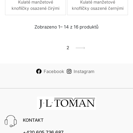
Kulaté manžetové
Kulaté manžetové
knoflíčky osazené čirými
knoflíčky osazené černými
blýskavými krystaly
blýskavými krystaly
Zobrazeno 1– 14 z 16 produktů
1
2
Facebook
Instagram
KONTAKT
+420 605 736 687