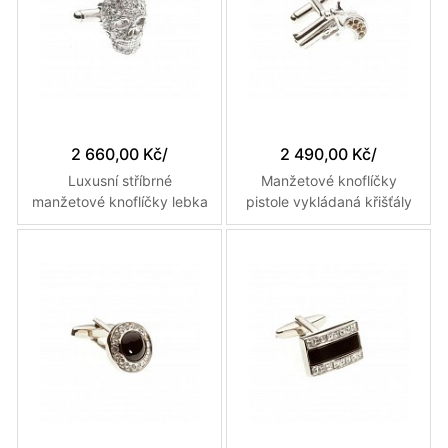
2 660,00 Kč
/
2 490,00 Kč
/
Luxusní stříbrné
Manžetové knoflíčky
manžetové knoflíčky lebka
pistole vykládaná křišťály
ručně osazené křištály