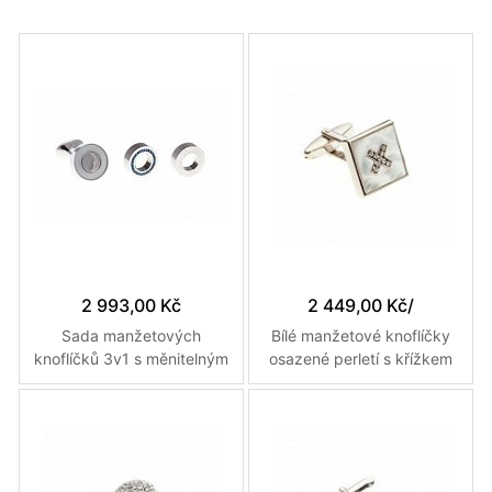
2 993,00 Kč
2 449,00 Kč
/
Sada manžetových
Bílé manžetové knoflíčky
knoflíčků 3v1 s měnitelným
osazené perletí s křížkem
designem v bílé, s modrými
vykládaným křištály
krystaly nebo kovovém
designu