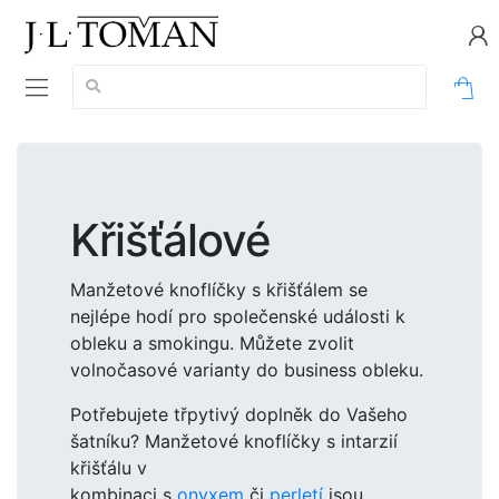
Vyhledávání:
0
Křišťálové
Manžetové knoflíčky s křišťálem se
nejlépe hodí pro společenské události k
obleku a smokingu. Můžete zvolit
volnočasové varianty do business obleku.
Potřebujete třpytivý doplněk do Vašeho
šatníku? Manžetové knoflíčky s intarzií
křišťálu v
kombinaci s
onyxem
či
perletí
jsou