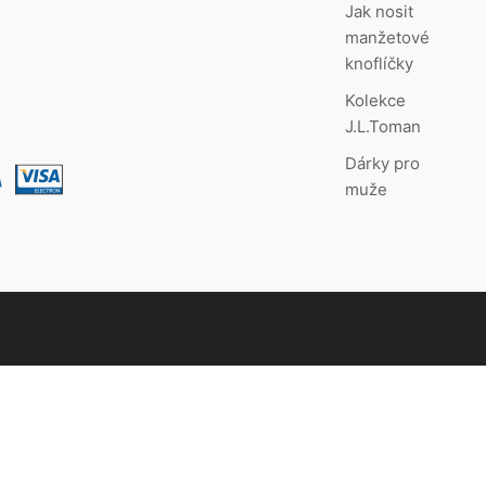
Jak nosit
manžetové
knoflíčky
Kolekce
J.L.Toman
Dárky pro
muže