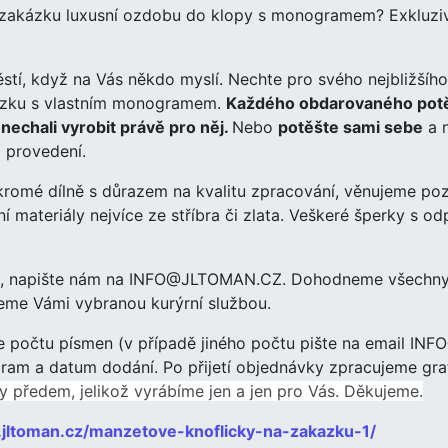
 zakázku luxusní ozdobu do klopy s monogramem? Exkluzivn
těstí, když na Vás někdo myslí. Nechte pro svého nejbližšíh
kázku s vlastním monogramem.
Každého obdarovaného potěší
nechali vyrobit právě pro něj.
Nebo
potěšte sami sebe
a n
 provedení.
omé dílně s důrazem na kvalitu zpracování, věnujeme pozo
 materiály nejvíce ze stříbra či zlata. Veškeré šperky s o
ás, napište nám na INFO@JLTOMAN.CZ. Dohodneme všechny 
eme Vámi vybranou kurýrní službou.
le počtu písmen (v případě jiného počtu pište na email 
m a datum dodání. Po přijetí objednávky zpracujeme graf
 předem, jelikož vyrábíme jen a jen pro Vás. Děkujeme.
.jltoman.cz/manzetove-knoflicky-na-zakazku-1/