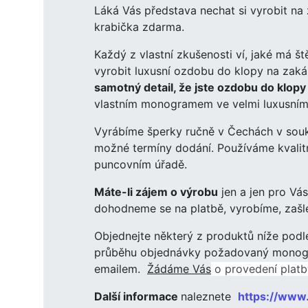
Láká Vás představa nechat si vyrobit na
krabička zdarma.
Každý z vlastní zkušenosti ví, jaké má š
vyrobit luxusní ozdobu do klopy na za
samotný detail, že jste ozdobu do klopy 
vlastním monogramem ve velmi luxusním
Vyrábíme šperky ručně v Čechách v soukr
možné termíny dodání. Používáme kvalitní
puncovním úřadě.
Máte-li zájem o výrobu
jen a jen pro V
dohodneme se na platbě, vyrobíme, zašl
Objednejte některý z produktů níže pod
průběhu objednávky požadovaný monogra
emailem.
Žádáme Vás
o provedení platby
Další informace
naleznete
https://www