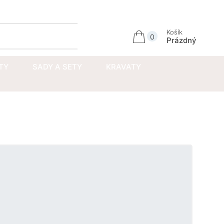
Přihlásit se
Košík
0
Prázdný
TY
SADY A SETY
KRAVATY