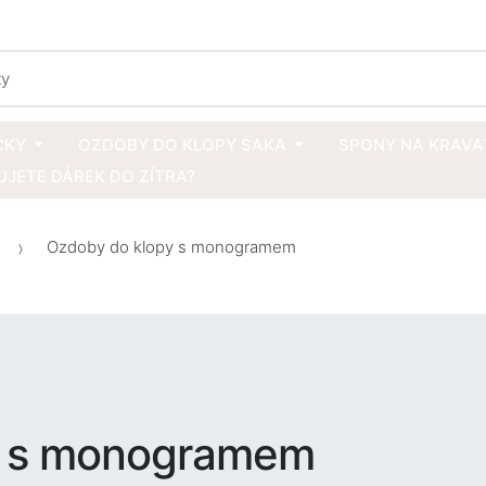
ČKY
OZDOBY DO KLOPY SAKA
SPONY NA KRAVA
JETE DÁREK DO ZÍTRA?
Ozdoby do klopy s monogramem
y s monogramem