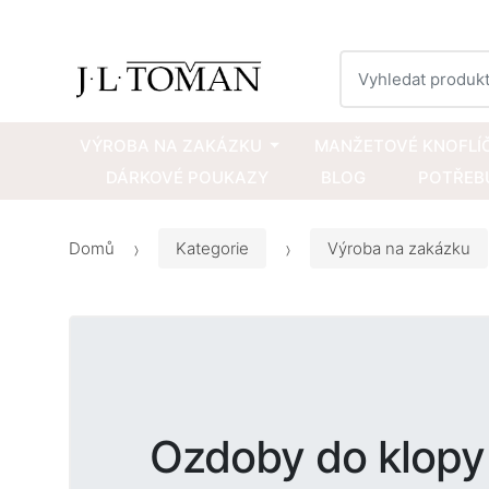
Vyhledat
VÝROBA NA ZAKÁZKU
MANŽETOVÉ KNOFLÍ
DÁRKOVÉ POUKAZY
BLOG
POTŘEBU
Domů
Kategorie
Výroba na zakázku
Ozdoby do klop