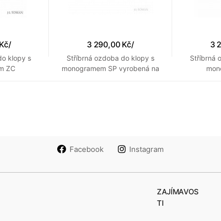
 Kč
/
3 290,00 Kč
/
3 
do klopy s
Stříbrná ozdoba do klopy s
Stříbrná 
m ZC
monogramem SP vyrobená na
mon
míru
Facebook
Instagram
ZAJÍMAVOS
TI