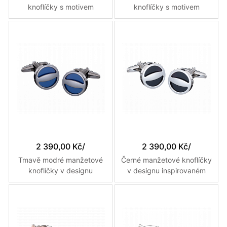
knoflíčky s motivem
knoflíčky s motivem
potápěče vyrobené na
potápěče a chobotnice
míru
vyrobené na míru
2 390,00 Kč
/
2 390,00 Kč
/
Tmavě modré manžetové
Černé manžetové knoflíčky
knoflíčky v designu
v designu inspirovaném
inspirovaném zátkou
zátkou šampaňského
šampaňského