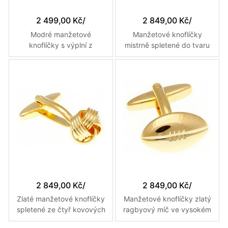
2 499,00 Kč
/
2 849,00 Kč
/
Modré manžetové
Manžetové knoflíčky
knoflíčky s výplní z
mistrně spletené do tvaru
umělého laspisu a
uzle stříbrné barvy
vzhledem filmové cívky
2 849,00 Kč
/
2 849,00 Kč
/
Zlaté manžetové knoflíčky
Manžetové knoflíčky zlatý
spletené ze čtyř kovových
ragbyový míč ve vysokém
vláken do uzlíku
lesku