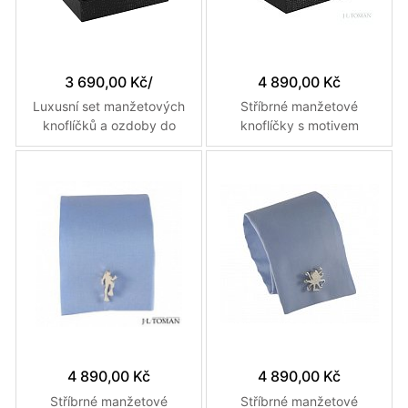
3 690,00 Kč
/
4 890,00 Kč
Luxusní set manžetových
Stříbrné manžetové
knoflíčků a ozdoby do
knoflíčky s motivem
klopy saka s motivem
Českého státního znaku a
námořnické kotvy s
monogramu TO vyrobené
detailem kotevního lana
na zakázku
4 890,00 Kč
4 890,00 Kč
Stříbrné manžetové
Stříbrné manžetové