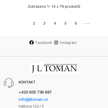
Zobrazeno 1– 14 z 78 produktů
1
2
3
4
5
6
Facebook
Instagram
KONTAKT
+420 605 736 687
info@jltoman.cz
Hálkova 132 / 5