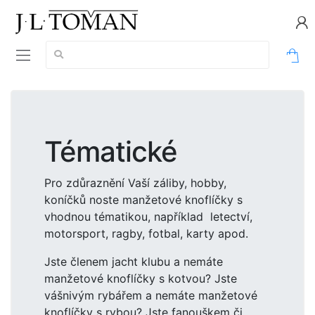
Vyhledávání:
0
Tématické
Pro zdůraznění Vaší záliby, hobby,
koníčků noste manžetové knoflíčky s
vhodnou tématikou, například letectví,
motorsport, ragby, fotbal, karty apod.
Jste členem jacht klubu a nemáte
manžetové knoflíčky s kotvou? Jste
vášnivým rybářem a nemáte manžetové
knoflíčky s rybou? Jste fanouškem či