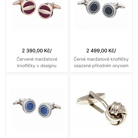
2 390,00 Kč
/
2 499,00 Kč
/
Červené manžetové
Černé manžetové knoflíčky
knoflíčky v designu
osazené přírodním onyxem
inspirovaném zátkou
v retro designu filmové
šampaňského
cívky