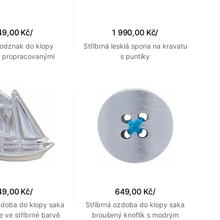
49,00 Kč
/
1 990,00 Kč
/
 odznak do klopy
Stříbrná lesklá spona na kravatu
s propracovanými
s puntíky
detaily
49,00 Kč
/
649,00 Kč
/
ozdoba do klopy saka
Stříbrná ozdoba do klopy saka
e ve stříbrné barvě
broušený knoflík s modrým