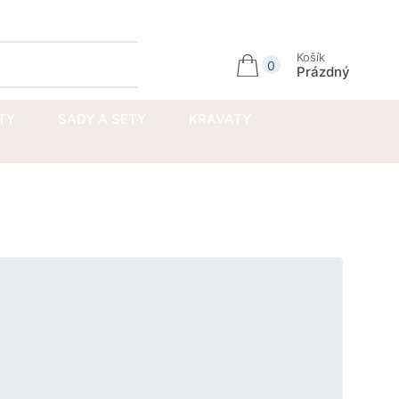
Přihlásit se
Košík
0
Prázdný
TY
SADY A SETY
KRAVATY