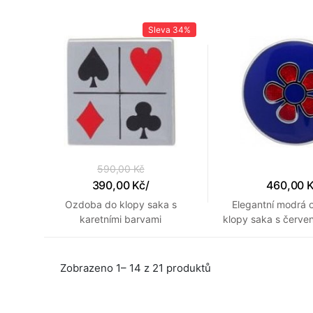
Sleva
34%
590,00 Kč
390,00 Kč
/
460,00 
Ozdoba do klopy saka s
Elegantní modrá 
karetními barvami
klopy saka s červe
Zobrazeno 1– 14 z 21 produktů