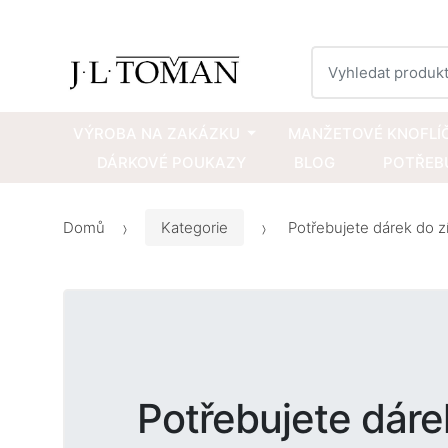
Vyhledat
VÝROBA NA ZAKÁZKU
MANŽETOVÉ KNOFLÍ
DÁRKOVÉ POUKAZY
BLOG
POTŘEBU
Domů
Kategorie
Potřebujete dárek do zí
Potřebujete dáre