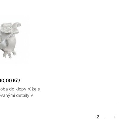
prošitím
90,00 Kč
/
doba do klopy růže s
vanými detaily v
ém provedení
1
2