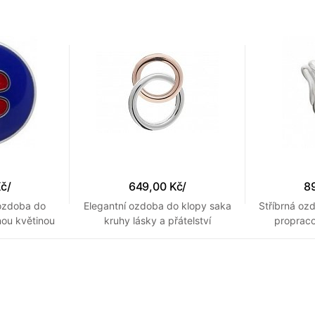
s krystaly
Kč
/
649,00 Kč
/
8
ozdoba do
Elegantní ozdoba do klopy saka
Stříbrná oz
nou květinou
kruhy lásky a přátelství
propraco
matn