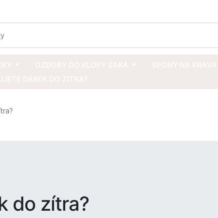
ČKY
OZDOBY DO KLOPY SAKA
SPONY NA KRAVA
JETE DÁREK DO ZÍTRA?
tra?
k do zítra?