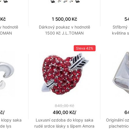
 Kč
1 500,00 Kč
5
v hodnotě
Dárkový poukaz v hodnotě
Stříbrný
.TOMAN
1500 Kč J.L.TOMAN
květina 
Sleva
42%
849,00 Kč
Kč
/
490,00 Kč
/
6
 klopy saka
Luxusní ozdoba do klopy saka
Originální 
 de lys
rudé srdce lásky s šípem Amora
plachetnic