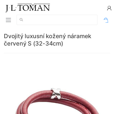
Vyhledávání:
0
Dvojitý luxusní kožený náramek
červený S (32-34cm)
Délka náramku: S (32-34cm)