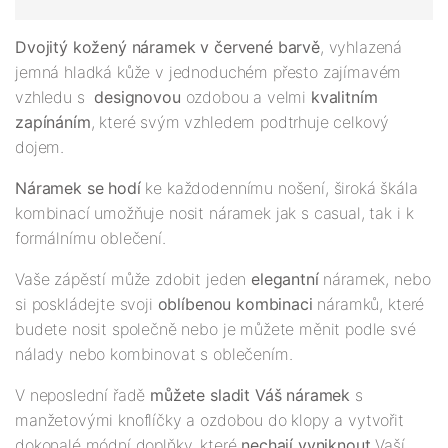
Dvojitý kožený náramek v červené barvě
, vyhlazená
jemná hladká kůže v jednoduchém přesto zajímavém
vzhledu s
designovou
ozdobou a velmi
kvalitním
zapínáním
, které svým vzhledem podtrhuje celkový
dojem.
Náramek se hodí
ke každodennímu nošení, široká škála
kombinací umožňuje nosit náramek jak s casual, tak i k
formálnímu oblečení.
Vaše zápěstí může zdobit jeden
elegantní
náramek, nebo
si poskládejte svoji
oblíbenou kombinaci
náramků, které
budete nosit společně nebo je můžete měnit podle své
nálady nebo kombinovat s oblečením.
V neposlední řadě
můžete sladit Váš náramek
s
manžetovými knoflíčky a ozdobou do klopy a vytvořit
dokonalé módní doplňky, které
nechají vyniknout
Vaší