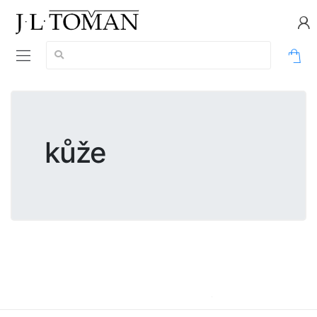
Vyhledávání:
0
kůže
kůže