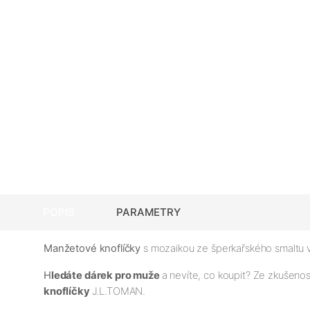
POPIS
PARAMETRY
Manžetové knoflíčky
s mozaikou ze šperkařského smaltu 
H
ledáte dárek pro muže
a nevíte, co koupit? Ze zkušeno
knoflíčky
J.L.TOMAN.