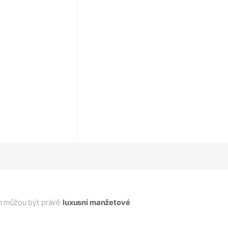
ým můžou být právě
luxusní manžetové