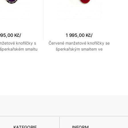
995,00 Kč
/
1 995,00 Kč
/
nžetové knoflíčky s
Červené manžetové knoflíčky se
Mo
 šperkařském smaltu
šperkařským smaltem ve
drým okrajem
stříbrném kulatém rámečku
s
KATEGORIE
INFORM