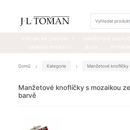
Vyhledat
VÝROBA NA ZAKÁZKU
MANŽETOVÉ KNOFLÍ
DÁRKOVÉ POUKAZY
BLOG
POTŘEBU
Domů
Kategorie
Manžetové knoflíčky
Manžetové knoflíčky s mozaikou ze
barvě