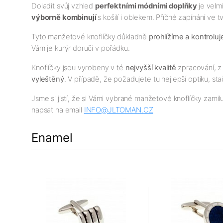
Doladit svůj vzhled
perfektními módními doplňky
je velm
výborně kombinují
s košilí i oblekem. Příčné zapínání ve
Tyto manžetové knoflíčky důkladně
prohlížíme a kontrolu
Vám je kurýr doručí v pořádku.
Knoflíčky jsou vyrobeny v té
nejv
yšší
kvalitě
zpracování, z 
vyleštěný
. V případě, že požadujete tu nejlepší optiku, sta
Jsme si jistí, že si Vámi vybrané manžetové knoflíčky zamil
napsat na email
INFO@JLTOMAN.
CZ
Enamel