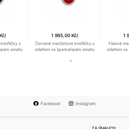
 Kč
/
1 995,00 Kč
/
1 
knoflíčky s
Červené manžetové knoflíčky s
Fialové ma
řském smaltu
reliefem ve šperkařském smaltu
reliefem ve
ajem
s růžovým okrajem
s mo
Facebook
Instagram
ZAJÍMAVOS