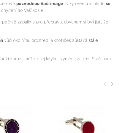
a celkově
pozvednou Vaši image
. Díky svému vzhledu
se
uchycení do Vaší košile.
ečlivě zabalíme pro přepravu, abychom si byli jistí, že
ná
vůči okolnímu prostředí a knoflíček zůstává
stále
boží dorazí, můžete jej kdykoli vyměnit za jiné. Stačí nám