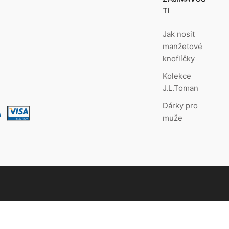
TI
Jak nosit
manžetové
knoflíčky
Kolekce
J.L.Toman
Dárky pro
muže