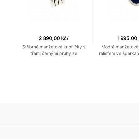
2 890,00 Kč
/
1 995,00
ky se
Stříbrné manžetové knoflíčky s
Modré manžetové 
atém
třemi černými pruhy ze
reliefem ve šperka
šperkařského smaltu
s bílým okr