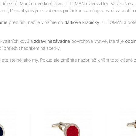
i důležité. Manžetové knoflíčky J.L.TOMAN oživí vzhled Vaší košile 
 tvaru „T" s pohyblivým kloubem s pružinkou zaručuje pevné zapnutí a 
jeme
před tím, než je vložíme do
dárkové krabičky
J.L.TOMAN a poté p
kvalitních kovů a
zdraví nezávadné
povrchové vrstvě, která je
odol
čí přeleštit hadříkem na šperky.
ujete stejně jako my. Pokud ale změníte názor, až k Vám toto krásné z