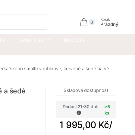
Přihlásit se
Košík
0
Prázdný
TY
SADY A SETY
KRAVATY
rkařského smaltu v rubínové, červené a šedé barvě
é a šedé
Skladová dostupnost
Dodání 21-30 dní:
>5
ks
1 995,00 Kč
/