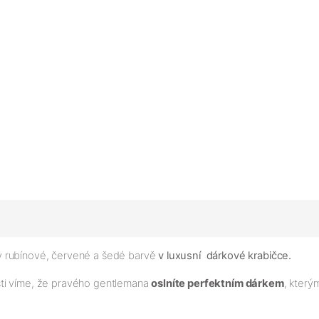
v rubínové, červené a šedé barvě
v luxusní dárkové krabičce.
sti víme, že pravého gentlemana
oslníte perfektním dárkem
, kter