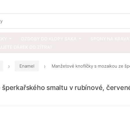
ČKY
OZDOBY DO KLOPY SAKA
SPONY NA KRAVA
JETE DÁREK DO ZÍTRA?
Enamel
Manžetové knoflíčky s mozaikou ze špe
 šperkařského smaltu v rubínové, červen