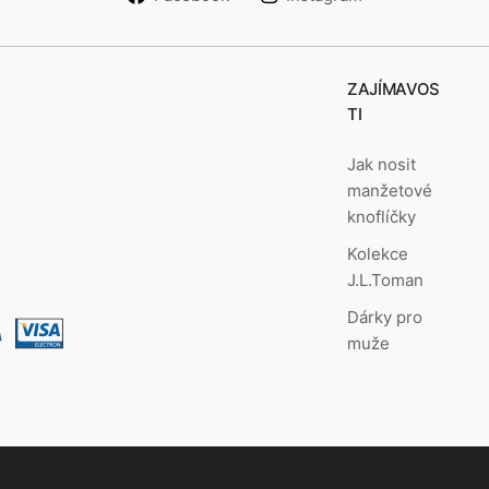
ZAJÍMAVOS
TI
Jak nosit
manžetové
knoflíčky
Kolekce
J.L.Toman
Dárky pro
muže