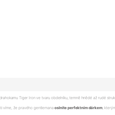
ahokamu Tiger Iron ve tvaru obdelníku, temně hnědé až rudé strukt
sti víme, že pravého gentlemana
oslníte perfektním dárkem
, kter