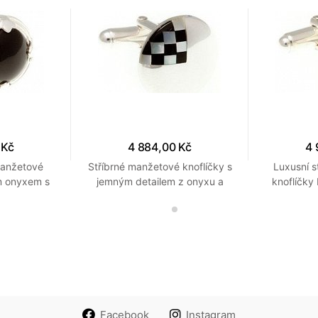
 Kč
4 884,00 Kč
4 
manžetové
Stříbrné manžetové knoflíčky s
Luxusní s
m onyxem s
jemným detailem z onyxu a
knoflíčky
tříbrnými
perleti připomínající šachovnici
čer
Facebook
Instagram