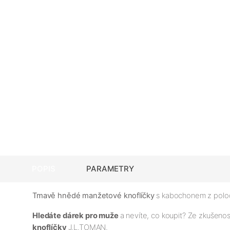
POPIS
PARAMETRY
Tmavě hnědé manžetové knoflíčky
s kabochonem z polodr
Hledáte dárek pro muže
a nevíte, co koupit? Ze zkušeno
knoflíčky
J.L.TOMAN.