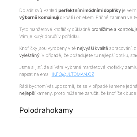
Doladit svůj vzhled
perfektními módními doplňky
je velm
výborně kombinují
s košilí i oblekem. Příčné zapínání ve
Tyto manžetové knoflíčky důkladně
prohlížíme a kontrolu
Vám je kurýr doručí v pořádku.
Knoflíčky jsou vyrobeny v té
nejv
yšší
kvalitě
zpracování, z 
vyleštěný
. V případě, že požadujete tu nejlepší optiku, sta
Jsme si jistí, že si Vámi vybrané manžetové knoflíčky zamil
napsat na email
INFO@JLTOMAN.
CZ
Rádi bychom Vás upozornili, že se v případě kamene jedn
nejlepší
kameny, proto můžeme zaručit, že knoflíček bude
Polodrahokamy