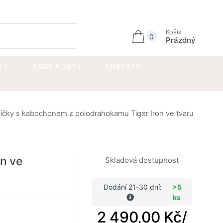
Přihlásit se
Košík
0
Prázdný
TY
SADY A SETY
KRAVATY
čky s kabochonem z polodrahokamu Tiger Iron ve tvaru
n ve
Skladová dostupnost
Dodání 21-30 dní:
>5
ks
2 490,00 Kč
/