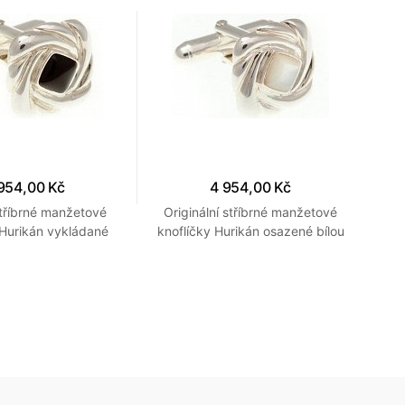
954,00 Kč
4 954,00 Kč
tříbrné manžetové
Originální stříbrné manžetové
Stř
 Hurikán vykládané
knoflíčky Hurikán osazené bílou
tex
ným onyxem
perletí