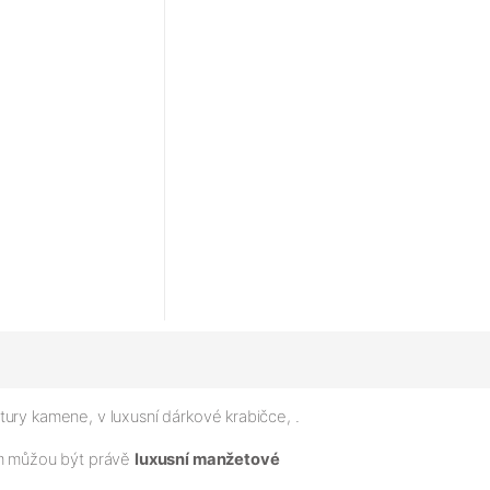
ury kamene, v luxusní dárkové krabičce, .
ým můžou být právě
luxusní manžetové