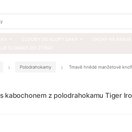
ČKY
OZDOBY DO KLOPY SAKA
SPONY NA KRAVA
JETE DÁREK DO ZÍTRA?
Polodrahokamy
Tmavě hnědé manžetové knoflí
s kabochonem z polodrahokamu Tiger Iro