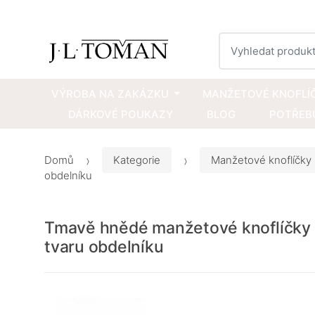
Vyhledat
VÝROBA NA ZAKÁZKU
MANŽETOVÉ KNOFLÍ
DÁRKOVÉ POUKAZY
BLOG
POTŘEBU
Domů
Kategorie
Manžetové knoflíčky
obdelníku
Tmavě hnědé manžetové knoflíčky 
tvaru obdelníku