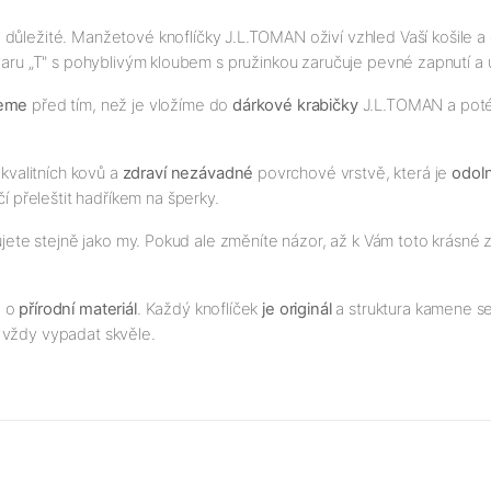
i důležité. Manžetové knoflíčky J.L.TOMAN oživí vzhled Vaší košile 
 tvaru „T" s pohyblivým kloubem s pružinkou zaručuje pevné zapnutí a 
jeme
před tím, než je vložíme do
dárkové krabičky
J.L.TOMAN a poté p
kvalitních kovů a
zdraví nezávadné
povrchové vrstvě, která je
odol
čí přeleštit hadříkem na šperky.
ujete stejně jako my. Pokud ale změníte názor, až k Vám toto krásné z
á o
přírodní materiál
. Každý knoflíček
je originál
a struktura kamene se
 vždy vypadat skvěle.