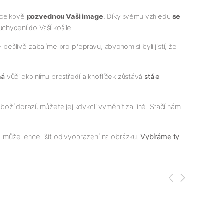
a celkově
pozvednou Vaši image
. Díky svému vzhledu
se
uchycení do Vaší košile.
ečlivě zabalíme pro přepravu, abychom si byli jistí, že
ná
vůči okolnímu prostředí a knoflíček zůstává
stále
boží dorazí, můžete jej kdykoli vyměnit za jiné. Stačí nám
 může lehce lišit od vyobrazení na obrázku.
Vybíráme ty