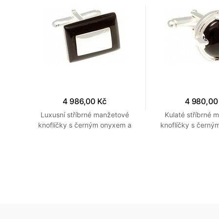
4 986,00 Kč
4 980,00
ové
Luxusní stříbrné manžetové
Kulaté stříbrné 
em
knoflíčky s černým onyxem a
knoflíčky s černý
eti
stříbrným obdelníčkem
propracovaným s
detaily