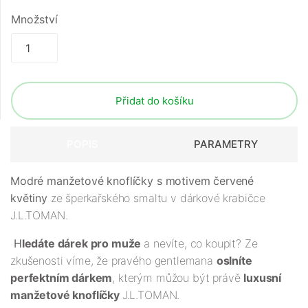
Množství
Přidat do košíku
POPIS
PARAMETRY
Modré manžetové knoflíčky s motivem červené
květiny
ze šperkařského smaltu v dárkové krabičce
J.L.TOMAN.
H
ledáte dárek pro muže
a nevíte, co koupit? Ze
zkušenosti víme, že pravého gentlemana
oslníte
perfektním dárkem
, kterým můžou být právě
luxusní
manžetové knoflíčky
J.L.TOMAN.