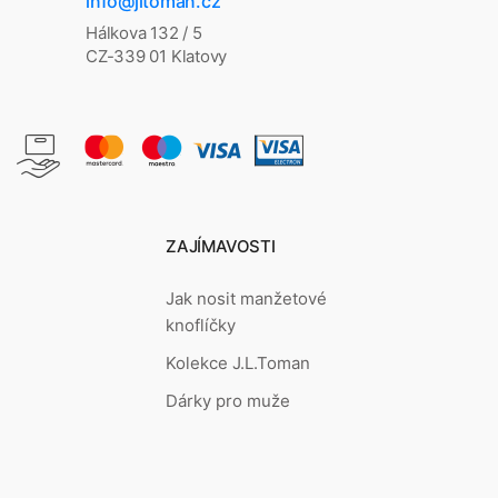
info@jltoman.cz
Hálkova 132 / 5
CZ-339 01 Klatovy
ZAJÍMAVOSTI
Jak nosit manžetové
knoflíčky
Kolekce J.L.Toman
Dárky pro muže