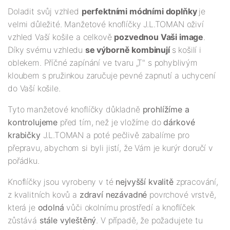
Doladit svůj vzhled
perfektními módními doplňky
je
velmi důležité. Manžetové knoflíčky J.L.TOMAN oživí
vzhled Vaší košile a celkově
pozvednou Vaši image
.
Díky svému vzhledu
se výborně kombinují
s košilí i
oblekem. Příčné zapínání ve tvaru „T" s pohyblivým
kloubem s pružinkou zaručuje pevné zapnutí a uchycení
do Vaší košile.
Tyto manžetové knoflíčky důkladně
prohlížíme a
kontrolujeme
před tím, než je vložíme do
dárkové
krabičky
J.L.TOMAN a poté pečlivě zabalíme pro
přepravu, abychom si byli jistí, že Vám je kurýr doručí v
pořádku.
Knoflíčky jsou vyrobeny v té
nejv
yšší
kvalitě
zpracování,
z kvalitních kovů a
zdraví nezávadné
povrchové vrstvě,
která je
odolná
vůči okolnímu prostředí a knoflíček
zůstává
stále vyleštěný
. V případě, že požadujete tu