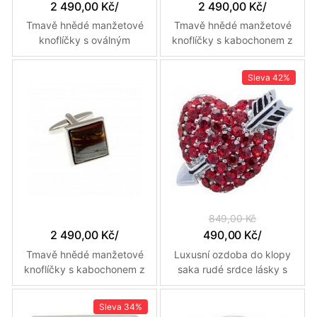
2 490,00 Kč
/
2 490,00 Kč
/
Tmavě hnědé manžetové
Tmavě hnědé manžetové
knoflíčky s oválným
knoflíčky s kabochonem z
kabochonem z
polodrahokamu Tiger Iron
polodrahokamu Tiger Iron
ve tvaru obdelníku
Sleva
42%
849,00 Kč
2 490,00 Kč
/
490,00 Kč
/
Tmavě hnědé manžetové
Luxusní ozdoba do klopy
knoflíčky s kabochonem z
saka rudé srdce lásky s
polodrahokamu Tiger Iron
šípem Amora s krystaly
ve tvaru čtverce
Sleva
34%