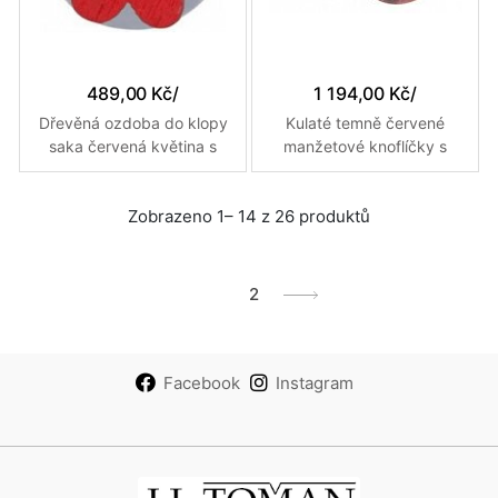
489,00 Kč
/
1 194,00 Kč
/
Dřevěná ozdoba do klopy
Kulaté temně červené
saka červená květina s
manžetové knoflíčky s
žlutým prošitím
kovovým středem
Zobrazeno 1– 14 z 26 produktů
1
2
Facebook
Instagram