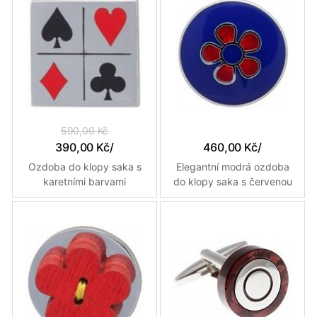
590,00 Kč
390,00 Kč
/
460,00 Kč
/
Ozdoba do klopy saka s
Elegantní modrá ozdoba
karetními barvami
do klopy saka s červenou
květinou