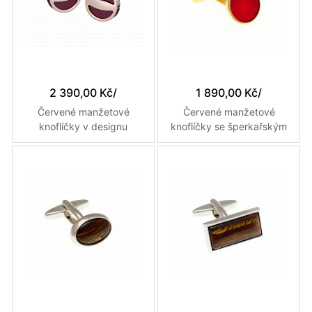
2 390,00 Kč
/
1 890,00 Kč
/
Červené manžetové
Červené manžetové
knoflíčky v designu
knoflíčky se šperkařským
inspirovaném zátkou
smaltem ve zlatém kulatém
šampaňského
rámečku