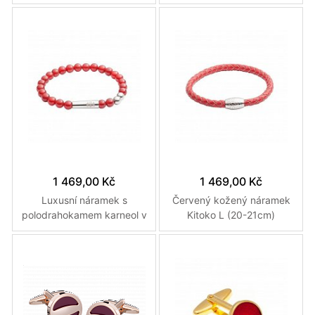
vyrobené na zakázku
42cm)
Více variant
Více variant
1 469,00 Kč
1 469,00 Kč
Luxusní náramek s
Červený kožený náramek
polodrahokamem karneol v
Kitoko L (20-21cm)
oranžovo-červené barvě L
(20-21cm)