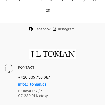
1
2
3
4
5
8
15
21
28
Facebook
Instagram
KONTAKT
+420 605 736 687
info@jltoman.cz
Hálkova 132 / 5
CZ-339 01 Klatovy