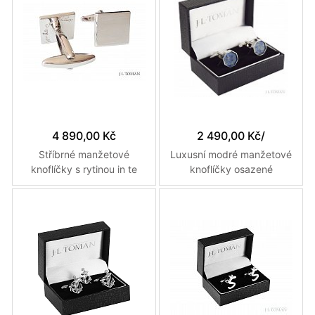
4 890,00 Kč
2 490,00 Kč
/
Stříbrné manžetové
Luxusní modré manžetové
knoflíčky s rytinou in te
knoflíčky osazené
confido vyrobené na
kamenem ze sodalitu ve
zakázku
tvaru osmiúhelníku