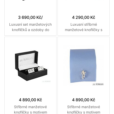
3 690,00 Kč
/
4 290,00 Kč
Luxusní set manžetových
Luxusní stříbrné
knoflíčků a ozdoby do
manžetové knoflíčky s
klopy saka s motivem
monogramem Š vyrobené
námořnické kotvy s
na míru
detailem kotevního lana
4 890,00 Kč
4 890,00 Kč
Stříbrné manžetové
Stříbrné manžetové
knoflíčky s motivem
knoflíčky s motivem