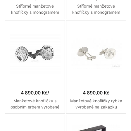
Stříbrné manžetové
Stříbrné manžetové
knoflíčky s monogramem
knoflíčky s monogramem
VV č. 5 vyrobené na
ZC č. 7 vyrobené na míru
zakázku podle grafického
podle grafického návrhu
návrhu
4 890,00 Kč
/
4 890,00 Kč
Manžetové knoflíčky s
Manžetové knoflíčky rybka
osobním erbem vyrobené
vyrobené na zakázku
na zakázku