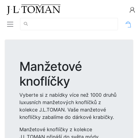
Vyhledávání:
0
Manžetové
knoflíčky
Vyberte si z nabídky více než 1000 druhů
luxusních manžetových knoflíčků z
kolekce J.L.TOMAN. Vaše manžetové
knoflíčky zabalíme do dárkové krabičky.
Manžetové knoflíčky z kolekce
J.L.TOMAN přináší do světa módy