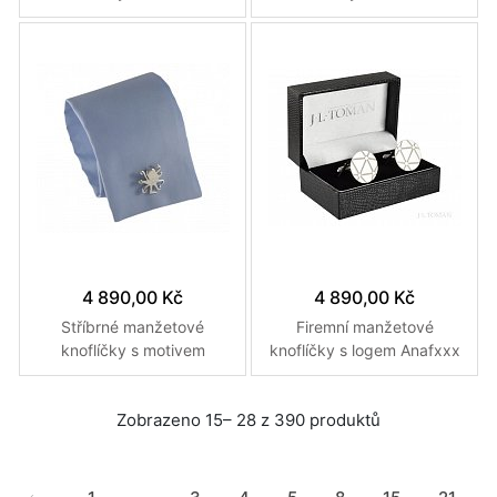
Českého státního znaku a
potápěče vyrobené na
monogramu TO vyrobené
míru
na zakázku
4 890,00 Kč
4 890,00 Kč
Stříbrné manžetové
Firemní manžetové
knoflíčky s motivem
knoflíčky s logem Anafxxx
potápěče a chobotnice
vyrobené na zakázku
vyrobené na míru
Zobrazeno 15– 28 z 390 produktů