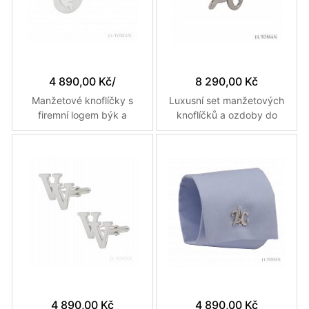
4 890,00 Kč
/
8 290,00 Kč
Manžetové knoflíčky s
Luxusní set manžetových
firemní logem býk a
knoflíčků a ozdoby do
medvěd vyrobené na
klopy s monogramem ZC
zakázku
č.7 vyrobené na zakázku
4 890,00 Kč
4 890,00 Kč