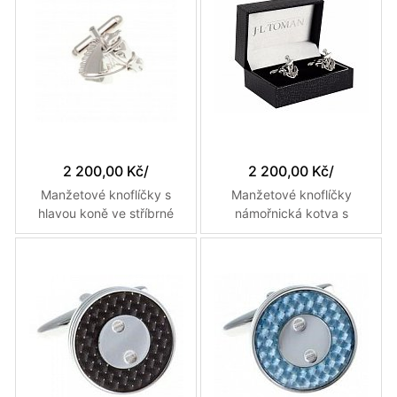
2 200,00 Kč
/
2 200,00 Kč
/
Manžetové knoflíčky s
Manžetové knoflíčky
hlavou koně ve stříbrné
námořnická kotva s
barvě
detailem kotevního lana