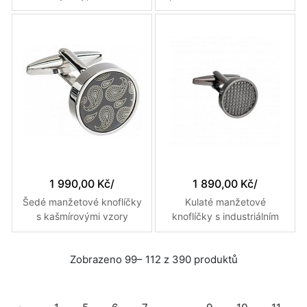
karbonu a efektem dvou
zlaté a stříbrné barvě
šroubků
1 990,00 Kč
/
1 890,00 Kč
/
Šedé manžetové knoflíčky
Kulaté manžetové
s kašmírovými vzory
knoflíčky s industriálním
vzorem v šedé barvě
Zobrazeno 99– 112 z 390 produktů