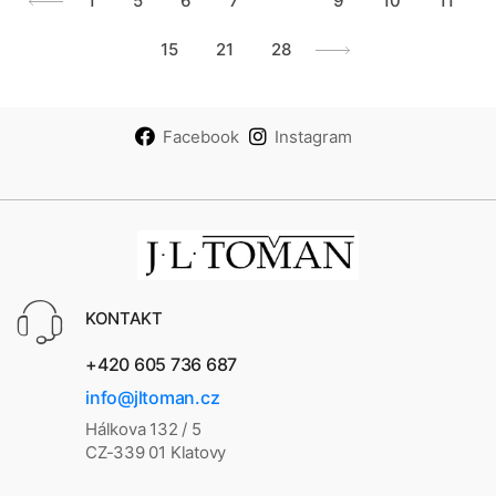
1
5
6
7
8
9
10
11
15
21
28
Facebook
Instagram
KONTAKT
+420 605 736 687
info@jltoman.cz
Hálkova 132 / 5
CZ-339 01 Klatovy