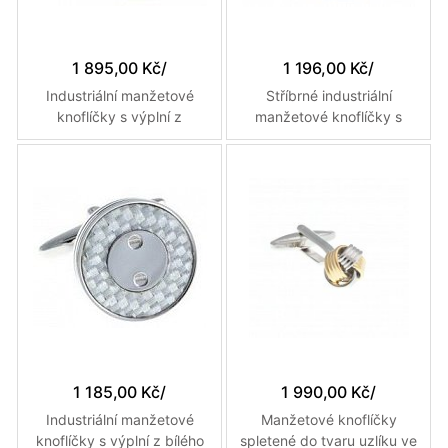
1 895,00 Kč
/
1 196,00 Kč
/
Industriální manžetové
Stříbrné industriální
knoflíčky s výplní z
manžetové knoflíčky s
černého karbonu a
výplní z modrého karbonu
efektem dvou šroubků
a efektem dvou šroubků
1 185,00 Kč
/
1 990,00 Kč
/
Industriální manžetové
Manžetové knoflíčky
knoflíčky s výplní z bílého
spletené do tvaru uzlíku ve