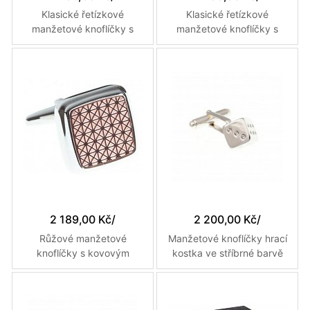
Klasické řetízkové
Klasické řetízkové
manžetové knoflíčky s
manžetové knoflíčky s
gravírovanými detaily
gravírovanými detaily
kostiček
2 189,00 Kč
/
2 200,00 Kč
/
Růžové manžetové
Manžetové knoflíčky hrací
knoflíčky s kovovým
kostka ve stříbrné barvě
zlatým vzorem