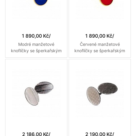
1 890,00 Kč
/
1 890,00 Kč
/
Modré manžetové
Červené manžetové
knoflíčky se šperkařským
knoflíčky se šperkařským
smaltem ve zlatém kulatém
smaltem ve zlatém kulatém
rámečku
rámečku
2 186,00 Kč
/
2 190,00 Kč
/