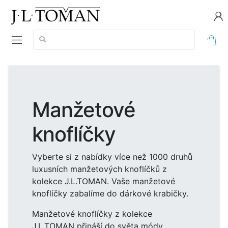
Vyhledávání:
0
Manžetové
knoflíčky
Vyberte si z nabídky více než 1000 druhů
luxusních manžetových knoflíčků z
kolekce J.L.TOMAN. Vaše manžetové
knoflíčky zabalíme do dárkové krabičky.
Manžetové knoflíčky z kolekce
J.L.TOMAN přináší do světa módy