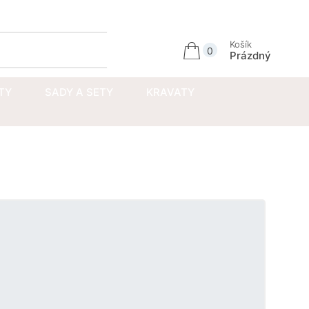
Přihlásit se
Košík
0
Prázdný
TY
SADY A SETY
KRAVATY