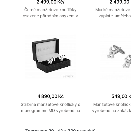
2 499,00 Kč
/
2 499,00
Černé manžetové knoflíčky
Modré manžetové k
osazené přírodním onyxem v
výplní z umělého
retro designu filmové cívky
vzhledem filmo
4 890,00 Kč
549,00 
Stříbrné manžetové knoflíčky s
Manžetové knoflíčk
monogramem MD vyrobené na
vyrobené na zakázk
zakázku
firmy
Zobrazeno 29– 42 z 390 produktů