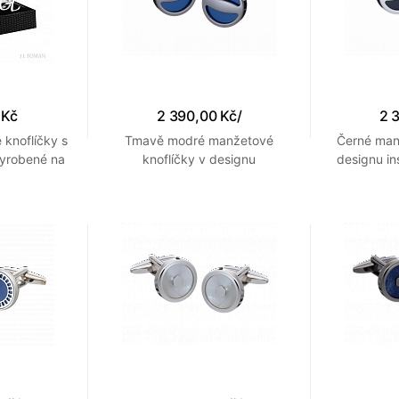
 Kč
2 390,00 Kč
/
2 
 knoflíčky s
Tmavě modré manžetové
Černé man
yrobené na
knoflíčky v designu
designu i
kého návrhu
inspirovaném zátkou
ša
šampaňského