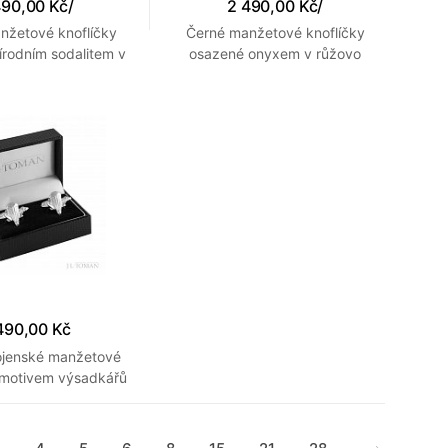
490,00 Kč
/
2 490,00 Kč
/
nžetové knoflíčky
Černé manžetové knoflíčky
írodním sodalitem v
osazené onyxem v růžovo
 šedého gunmetal
zlatém provedení kovu
kovu
490,00 Kč
vojenské manžetové
s motivem výsadkářů
né na zakázku