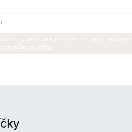
ČKY
OZDOBY DO KLOPY SAKA
SPONY NA KRAVA
JETE DÁREK DO ZÍTRA?
íčky