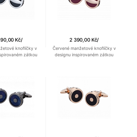
390,00 Kč
/
2 390,00 Kč
/
žetové knoflíčky v
Červené manžetové knoflíčky v
nspirovaném zátkou
designu inspirovaném zátkou
mpaňského
šampaňského