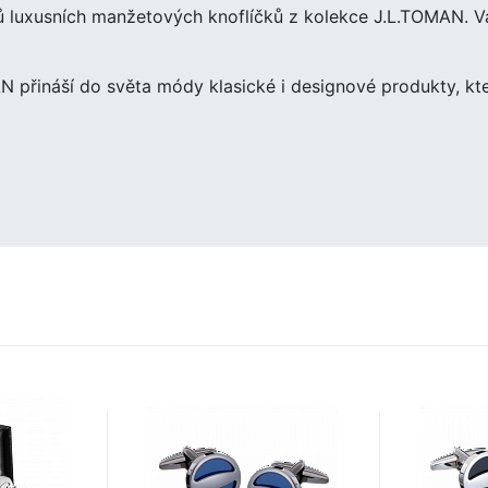
hů luxusních manžetových knoflíčků z kolekce J.L.TOMAN. 
 přináší do světa módy klasické i designové produkty, kte