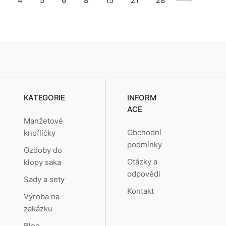
4
5
6
8
15
21
28
KATEGORIE
INFORM
ACE
Manžetové
Obchodní
knoflíčky
podmínky
Ozdoby do
Otázky a
klopy saka
odpovědi
Sady a sety
Kontakt
Výroba na
zakázku
Blog