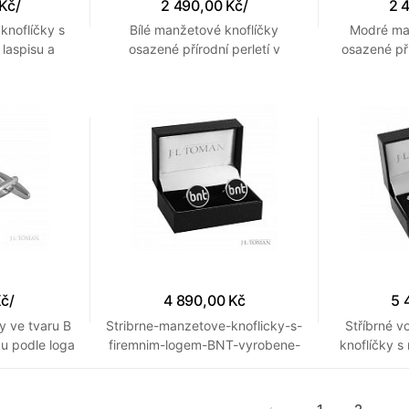
 Kč
/
2 490,00 Kč
/
2 
noflíčky s
Bílé manžetové knoflíčky
Modré ma
 laspisu a
osazené přírodní perletí v
osazené př
vé cívky
provedení lesklého stříbrného
provedení
kovu
Kč
/
4 890,00 Kč
5 
y ve tvaru B
Stribrne-manzetove-knoflicky-s-
Stříbrné 
u podle loga
firemnim-logem-BNT-vyrobene-
knoflíčky 
na-zakazku
vyrobe