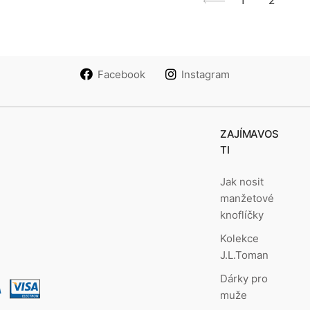
1
2
3
Facebook
Instagram
ZAJÍMAVOS
TI
Jak nosit
manžetové
knoflíčky
Kolekce
J.L.Toman
Dárky pro
muže