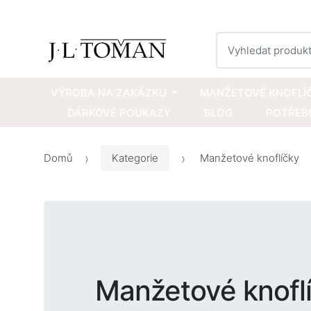
Vyhledat
VÝROBA NA ZAKÁZKU
MANŽETOVÉ KNOFLÍ
DÁRKOVÉ POUKAZY
BLOG
POTŘEBU
Domů
Kategorie
Manžetové knoflíčky
Manžetové knofl