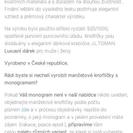
kvalitních materiálů a s důrazem na dlouhou životnost.
Finální leštění do vysokého lesku podtrhuje elegantní
vzhled a prémiový charakter výrobku.
Na výrobu bylo použito stříbro ryzosti 925/1000,
opatřené puncem puncovního úřadu. Knoflíčky jsou
dodávány v elegantní dárkové krabičce J.L.TOMAN.
Luxusní dárek
pro muže i ženy.
Vyrobeno v České republice.
Rádi byste si nechali vyrobit manžetové knoflíčky s
monogramem?
Pokud
Váš monogram není v naší nabídce
nikde uveden,
objednejte manžetové knoflíčky podle počtu
písmen
zde
a v procesu objednávky napište do
poznámky, o jaký monogram a v jakém provedení máte
zájem (tiskace, psace apod.),
připravíme
Vám
celou
paletu různých variant
, ze které si jistě vyberete.