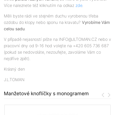
Více naleznete též kliknutím na odkaz
zde
.
Měli byste rádi ve stejném duchu vyrobenou třeba
ozdobu do klopy nebo sponu na kravatu?
Vyrobíme Vám
celou sadu
.
V případě nejasností pište na INFO@JLTOMAN.CZ nebo v
pracovní dny od 9-16 hod volejte na +420 605 736 687
(pokud se nedovoláte, nezoufejte, zavoláme Vám co
nejdříve zpět).
Krásný den
J.L.TOMAN
Manžetové knoflíčky s monogramem