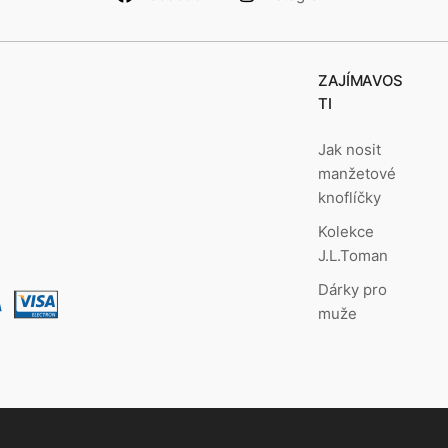
ZAJÍMAVOS
TI
Jak nosit
manžetové
knoflíčky
Kolekce
J.L.Toman
Dárky pro
muže