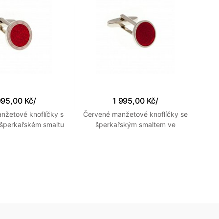
995,00 Kč
/
1 995,00 Kč
/
nžetové knoflíčky s
Červené manžetové knoflíčky se
Čer
 šperkařském smaltu
šperkařským smaltem ve
špe
žovým okrajem
stříbrném kulatém rámečku