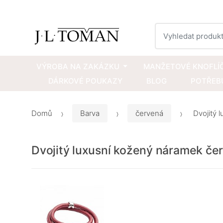
Vyhledat
VÝROBA NA ZAKÁZKU
MANŽETOVÉ KNOFLÍ
DÁRKOVÉ POUKAZY
BLOG
POTŘEBU
Domů
Barva
červená
Dvojitý 
Dvojitý luxusní kožený náramek če