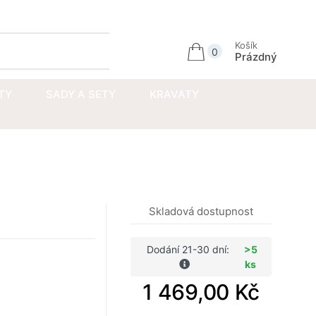
Přihlásit se
Košík
0
Prázdný
TY
SADY A SETY
KRAVATY
Skladová dostupnost
Dodání 21-30 dní:
>5
ks
ramku: L (40-42cm)
1 469,00 Kč