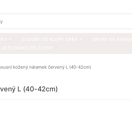
ČKY
OZDOBY DO KLOPY SAKA
SPONY NA KRAVA
JETE DÁREK DO ZÍTRA?
luxusní kožený náramek červený L (40-42cm)
rvený L (40-42cm)
Délka ná