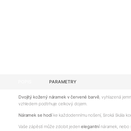
POPIS
PARAMETRY
Dvojitý kožený náramek v červené barvě
, vyhlazená jem
vzhledem podtrhuje celkový dojem.
Náramek se hodí
ke každodennímu nošení, široká škála kom
Vaše zápěstí může zdobit jeden
elegantní
náramek, nebo s