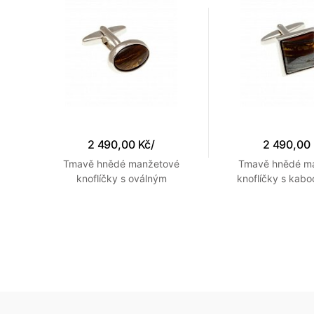
2 490,00 Kč
/
2 490,00
vé
Tmavě hnědé manžetové
Tmavě hnědé m
y ze
knoflíčky s oválným
knoflíčky s kab
kabochonem z polodrahokamu
polodrahokamu Tig
Tiger Iron
tvaru čtve