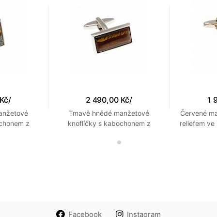
 Kč
/
2 490,00 Kč
/
1 
anžetové
Tmavě hnědé manžetové
Červené ma
ochonem z
knoflíčky s kabochonem z
reliefem ve
er Iron ve
polodrahokamu Tiger Iron ve
s rů
rce
tvaru obdelníku
Facebook
Instagram