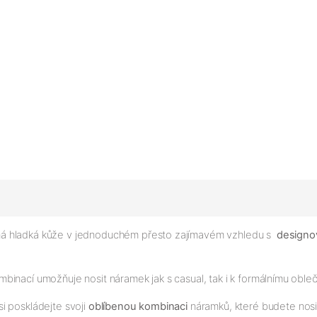
ná hladká kůže v jednoduchém přesto zajímavém vzhledu s
design
binací umožňuje nosit náramek jak s casual, tak i k formálnímu oble
i poskládejte svoji
oblíbenou kombinaci
náramků, které budete nosi