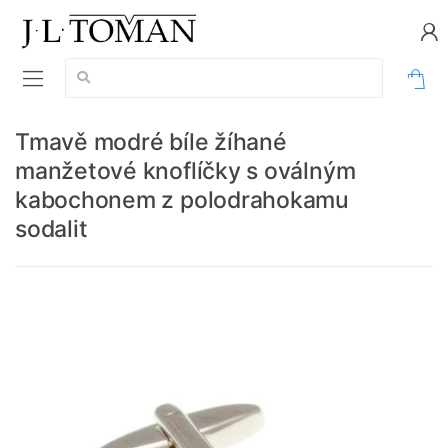
Vyhledávání:
0
Tmavě modré bíle žíhané
manžetové knoflíčky s oválným
kabochonem z polodrahokamu
sodalit