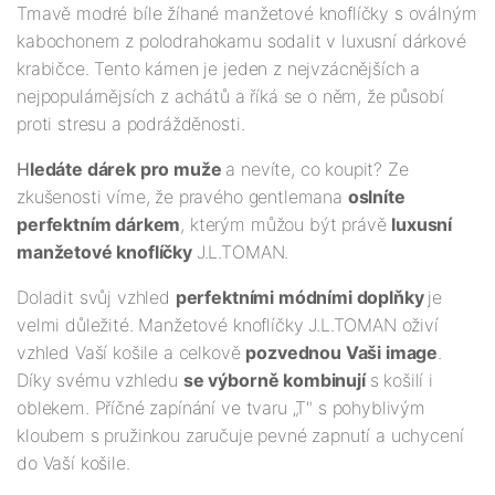
Tmavě modré bíle žíhané manžetové knoflíčky s oválným
kabochonem z polodrahokamu sodalit v luxusní dárkové
krabičce. Tento kámen je jeden z nejvzácnějších a
nejpopulárnějsích z achátů a říká se o něm, že působí
proti stresu a podrážděnosti.
H
ledáte dárek pro muže
a nevíte, co koupit? Ze
zkušenosti víme, že pravého gentlemana
oslníte
perfektním dárkem
, kterým můžou být právě
luxusní
manžetové knoflíčky
J.L.TOMAN.
Doladit svůj vzhled
perfektními módními doplňky
je
velmi důležité. Manžetové knoflíčky J.L.TOMAN oživí
vzhled Vaší košile a celkově
pozvednou Vaši image
.
Díky svému vzhledu
se výborně kombinují
s košilí i
oblekem. Příčné zapínání ve tvaru „T" s pohyblivým
kloubem s pružinkou zaručuje pevné zapnutí a uchycení
do Vaší košile.