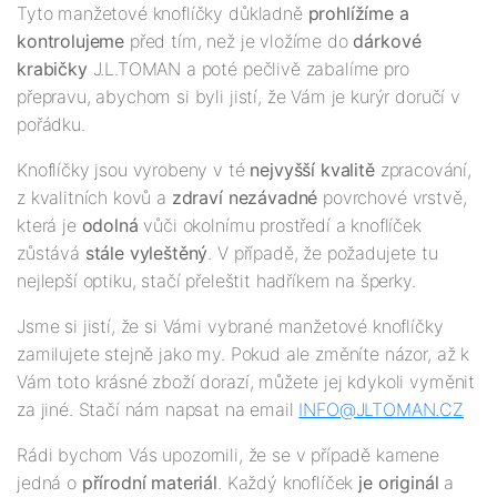
Tyto manžetové knoflíčky důkladně
prohlížíme a
kontrolujeme
před tím, než je vložíme do
dárkové
krabičky
J.L.TOMAN a poté pečlivě zabalíme pro
přepravu, abychom si byli jistí, že Vám je kurýr doručí v
pořádku.
Knoflíčky jsou vyrobeny v té
nejv
yšší
kvalitě
zpracování,
z kvalitních kovů a
zdraví nezávadné
povrchové vrstvě,
která je
odolná
vůči okolnímu prostředí a knoflíček
zůstává
stále vyleštěný
. V případě, že požadujete tu
nejlepší optiku, stačí přeleštit hadříkem na šperky.
Jsme si jistí, že si Vámi vybrané manžetové knoflíčky
zamilujete stejně jako my. Pokud ale změníte názor, až k
Vám toto krásné zboží dorazí, můžete jej kdykoli vyměnit
za jiné. Stačí nám napsat na email
INFO@JLTOMAN.
CZ
Rádi bychom Vás upozornili, že se v případě kamene
jedná o
přírodní materiál
. Každý knoflíček
je originál
a