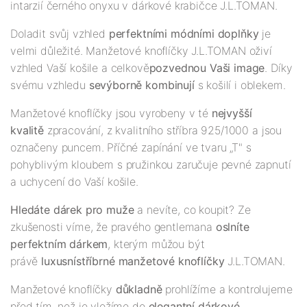
intarzií černého onyxu v dárkové krabičce J.L.TOMAN.
Doladit svůj vzhled
perfektními módními doplňky
je
velmi důležité. Manžetové knoflíčky J.L.TOMAN oživí
vzhled Vaší košile a celkově
pozvednou Vaši image
. Díky
svému vzhledu
se
výborně kombinují
s košilí i oblekem.
Manžetové knoflíčky jsou vyrobeny v té
nejv
yš
ší
kvalitě
zpracování, z kvalitního stříbra 925/1000 a jsou
označeny puncem. Příčné zapínání ve tvaru „T" s
pohyblivým kloubem s pružinkou zaručuje pevné zapnutí
a uchycení do Vaší košile.
Hledáte dárek pro muže
a nevíte, co koupit? Ze
zkušenosti víme, že pravého gentlemana
oslníte
perfektním dárkem
, kterým můžou být
právě
luxusní
stříbrné
manžetové knoflíčky
J.L.TOMAN.
Manžetové knoflíčky
důkladně
prohlížíme a kontrolujeme
před tím, než je vložíme do
elegantní dárkové