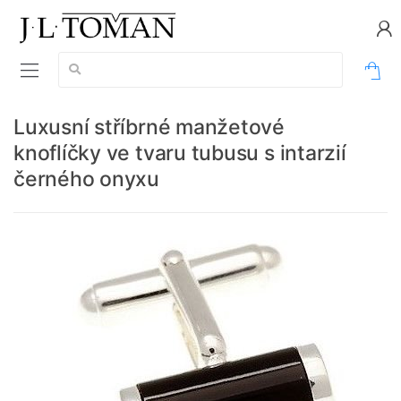
Vyhledávání:
0
Luxusní stříbrné manžetové
knoflíčky ve tvaru tubusu s intarzií
černého onyxu