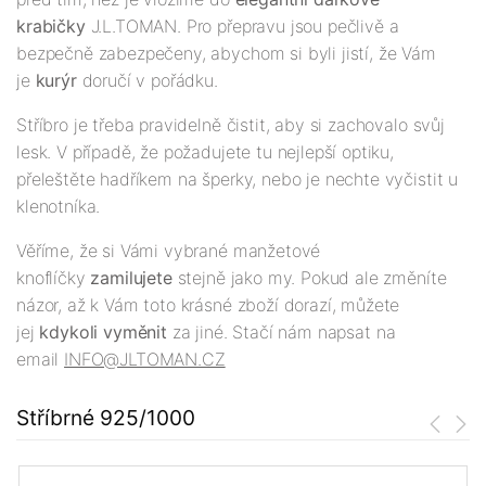
krabič
ky
J.L.TOMAN. Pro přepravu jsou pečlivě a
bezpečně zabezpečeny, abychom si byli jistí, že Vám
je
kurýr
doručí v pořádku.
Stříbro je třeba pravidelně čistit, aby si zachovalo svůj
lesk. V případě, že požadujete tu nejlepší optiku,
přeleštěte hadříkem na šperky, nebo je nechte vyčistit u
klenotníka.
Věříme, že si Vámi vybrané manžetové
knoflíčky
zamilujete
stejně jako my. Pokud ale změníte
názor, až k Vám toto krásné zboží dorazí, můžete
jej
kdykoli vyměnit
za jiné. Stačí nám napsat na
email
INFO@JLTOMAN.CZ
Stříbrné 925/1000