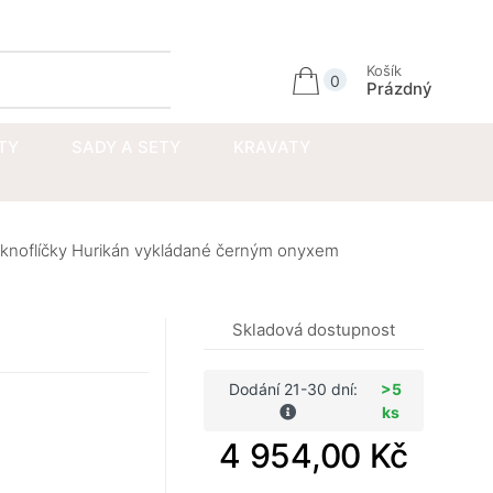
Přihlásit se
Košík
0
Prázdný
TY
SADY A SETY
KRAVATY
 knoflíčky Hurikán vykládané černým onyxem
Skladová dostupnost
Dodání 21-30 dní:
>5
ks
4 954,00 Kč