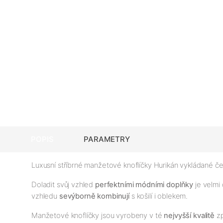
POPIS
PARAMETRY
Luxusní stříbrné manžetové knoflíčky Hurikán vykládané 
Doladit svůj vzhled
perfektními módními doplňky
je velmi 
vzhledu
se
výborně kombinují
s košilí i oblekem.
Manžetové knoflíčky jsou vyrobeny v té
nejv
yš
ší kvalitě
zp