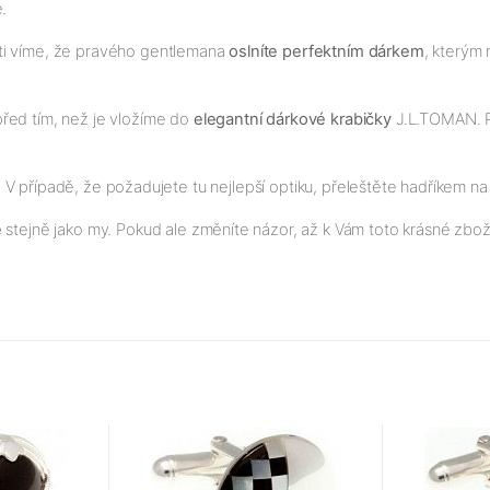
.
sti víme, že pravého gentlemana
oslníte perfektním dárkem
, kterým
před tím, než je vložíme do
elegantní dárkové krabič
ky
J.L.TOMAN. P
sk. V případě, že požadujete tu nejlepší optiku, přeleštěte hadříkem na
e
stejně jako my. Pokud ale změníte názor, až k Vám toto krásné zbož