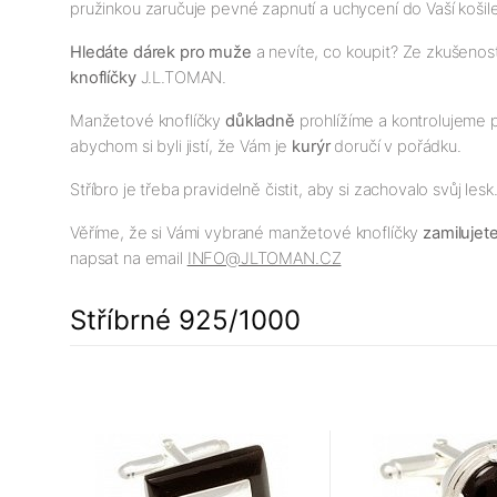
pružinkou zaručuje pevné zapnutí a uchycení do Vaší košile
Hledáte dárek pro muže
a nevíte, co koupit? Ze zkušeno
knoflíčky
J.L.TOMAN.
Manžetové knoflíčky
důkladně
prohlížíme a kontrolujeme 
abychom si byli jistí, že Vám je
kurýr
doručí v pořádku.
Stříbro je třeba pravidelně čistit, aby si zachovalo svůj le
Věříme, že si Vámi vybrané manžetové knoflíčky
zamilujet
napsat na email
INFO@JLTOMAN.CZ
Stříbrné 925/1000