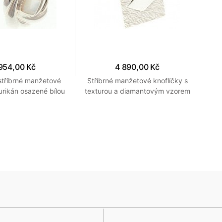
954,00 Kč
4 890,00 Kč
 stříbrné manžetové
Stříbrné manžetové knoflíčky s
St
urikán osazené bílou
texturou a diamantovým vzorem
o
perletí