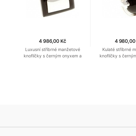
4 986,00 Kč
4 980,00
ky se
Luxusní stříbrné manžetové
Kulaté stříbrné 
ené
knoflíčky s černým onyxem a
knoflíčky s černý
stříbrným obdelníčkem
propracovaným s
detaily