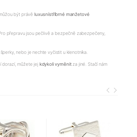
 můžou být právě
luxusní
stříbrné
manžetové
ro přepravu jsou pečlivě a bezpečně zabezpečeny,
 šperky, nebo je nechte vyčistit u klenotníka.
í dorazí, můžete jej
kdykoli vyměnit
za jiné. Stačí nám