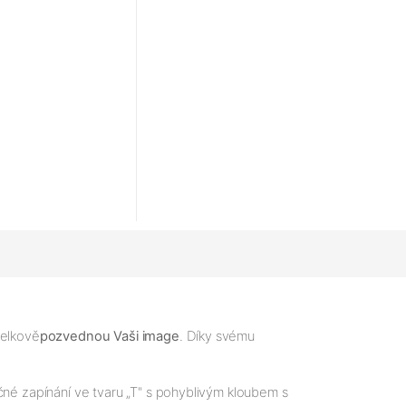
celkově
pozvednou Vaši image
. Díky svému
čné zapínání ve tvaru „T" s pohyblivým kloubem s