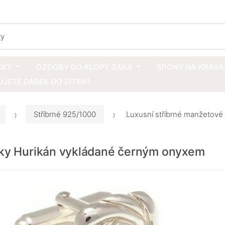
ČKY
OZDOBY DO KLOPY SAKA
SPONY NA KRAVA
JETE DÁREK DO ZÍTRA?
Stříbrné 925/1000
Luxusní stříbrné manžetové
čky Hurikán vykládané černým onyxem