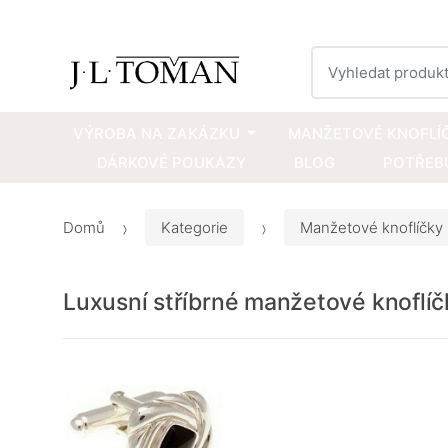
Vyhledat
VÝROBA NA ZAKÁZKU
MANŽETOVÉ KNOFLÍ
DÁRKOVÉ POUKAZY
BLOG
POTŘEBU
Domů
Kategorie
Manžetové knoflíčky
Luxusní stříbrné manžetové knoflí