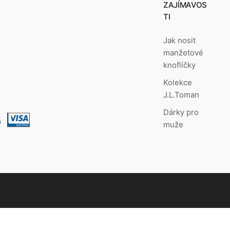
ZAJÍMAVOS
TI
Jak nosit
manžetové
knoflíčky
Kolekce
J.L.Toman
Dárky pro
muže