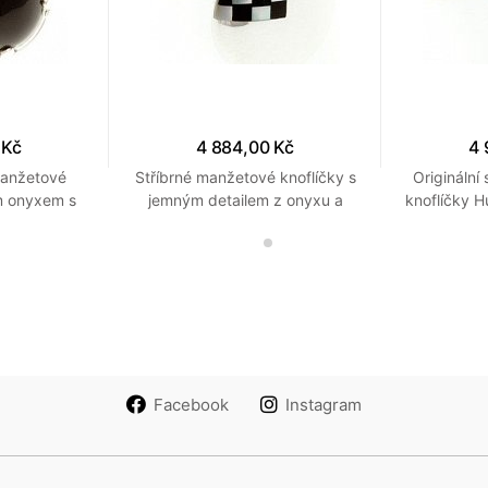
 Kč
4 884,00 Kč
4 
manžetové
Stříbrné manžetové knoflíčky s
Originální
m onyxem s
jemným detailem z onyxu a
knoflíčky H
tříbrnými
perleti připomínající šachovnici
Facebook
Instagram