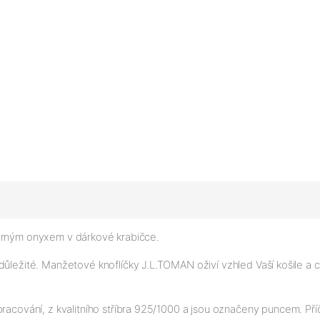
černým onyxem v dárkové krabičce.
důležité. Manžetové knoflíčky J.L.TOMAN oživí vzhled Vaší košile a 
racování, z kvalitního stříbra 925/1000 a jsou označeny puncem. Pří