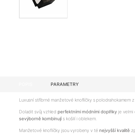
POPIS
PARAMETRY
Luxusní stříbrné manžetové knoflíčky s polodrahokamem z 
Doladit svůj vzhled
perfektními módními doplňky
je velmi
se
výborně kombinují
s košilí i oblekem.
Manžetové knoflíčky jsou vyrobeny v té
nejv
yš
ší kvalitě
zp