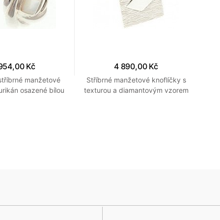
954,00 Kč
4 890,00 Kč
 stříbrné manžetové
Stříbrné manžetové knoflíčky s
St
urikán osazené bílou
texturou a diamantovým vzorem
o
perletí