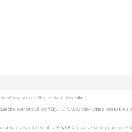
černého onyxu a stříbra ve tvaru obdelníku.
 důležité. Manžetové knoflíčky J.L.TOMAN oživí vzhled Vaší košile a
racování, z kvalitního stříbra 925/1000 a jsou označeny puncem. Pří