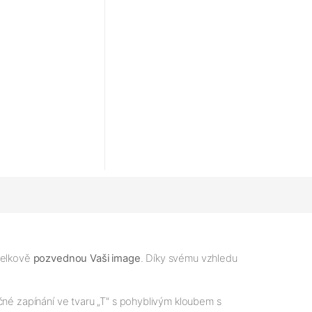
 celkově
pozvednou Vaši image
. Díky svému vzhledu
čné zapínání ve tvaru „T" s pohyblivým kloubem s