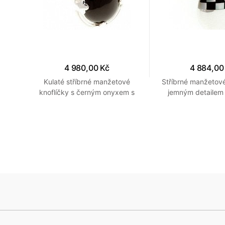
4 980,00 Kč
4 884,00
ky se
Kulaté stříbrné manžetové
Stříbrné manžetové
ené
knoflíčky s černým onyxem s
jemným detailem
propracovaným stříbrnými
perleti připomínajíc
detaily