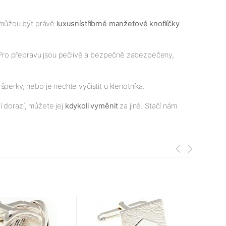
 můžou být právě
luxusní
stříbrné
manžetové knoflíčky
ro přepravu jsou pečlivě a bezpečně zabezpečeny,
 šperky, nebo je nechte vyčistit u klenotníka.
í dorazí, můžete jej
kdykoli vyměnit
za jiné. Stačí nám