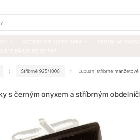
ČKY
OZDOBY DO KLOPY SAKA
SPONY NA KRAVA
JETE DÁREK DO ZÍTRA?
Stříbrné 925/1000
Luxusní stříbrné manžetové 
čky s černým onyxem a stříbrným obdelní