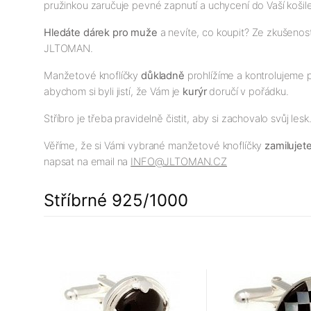
pružinkou zaručuje pevné zapnutí a uchycení do Vaší košile
Hledáte dárek pro muže
a nevíte, co koupit? Ze zkušeno
JLTOMAN.
Manžetové knoflíčky
důkladně
prohlížíme a kontrolujeme 
abychom si byli jistí, že Vám je
kurýr
doručí v pořádku.
Stříbro je třeba pravidelně čistit, aby si zachovalo svůj le
Věříme, že si Vámi vybrané manžetové knoflíčky
zamilujet
napsat na email na
INFO@JLTOMAN.CZ
Stříbrné 925/1000