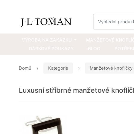
Vyhledat
VÝROBA NA ZAKÁZKU
MANŽETOVÉ KNOFLÍ
DÁRKOVÉ POUKAZY
BLOG
POTŘEBU
Domů
Kategorie
Manžetové knoflíčky
Luxusní stříbrné manžetové knoflí