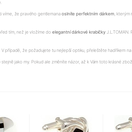
.
sti víme, že pravého gentlemana
oslníte perfektním dárkem
, kterým
před tím, než je vložíme do
elegantní dárkové krabič
ky
J.L.TOMAN. P
sk. V případě, že požadujete tu nejlepší optiku, přeleštěte hadříkem na
e
stejně jako my. Pokud ale změníte názor, až k Vám toto krásné zbož