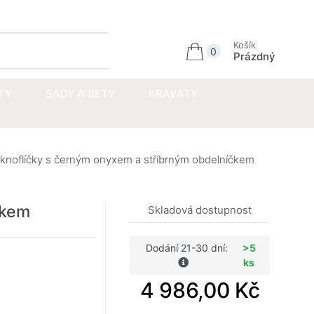
Přihlásit se
Košík
0
Prázdný
TY
SADY A SETY
KRAVATY
knoflíčky s černým onyxem a stříbrným obdelníčkem
čkem
Skladová dostupnost
Dodání 21-30 dní:
>5
ks
4 986,00 Kč