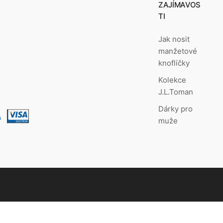
ZAJÍMAVOS
TI
Jak nosit
manžetové
knoflíčky
Kolekce
J.L.Toman
Dárky pro
muže