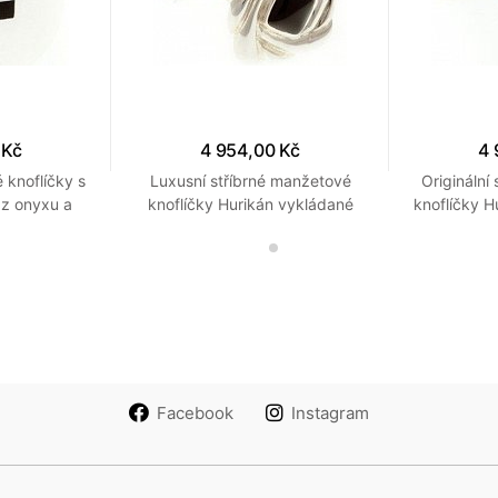
 Kč
4 954,00 Kč
4 
 knoflíčky s
Luxusní stříbrné manžetové
Originální
 z onyxu a
knoflíčky Hurikán vykládané
knoflíčky H
í šachovnici
černým onyxem
Facebook
Instagram