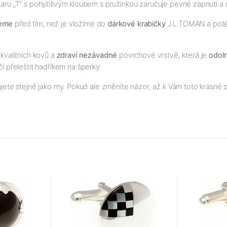
 tvaru „T" s pohyblivým kloubem s pružinkou zaručuje pevné zapnutí a 
jeme
před tím, než je vložíme do
dárkové krabičky
J.L.TOMAN a poté p
kvalitních kovů a
zdraví nezávadné
povrchové vrstvě, která je
odol
čí přeleštit hadříkem na šperky.
ujete stejně jako my. Pokud ale změníte názor, až k Vám toto krásné z