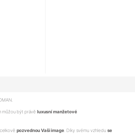
.TOMAN.
ým můžou být právě
luxusní manžetové
a celkově
pozvednou Vaši image
. Díky svému vzhledu
se