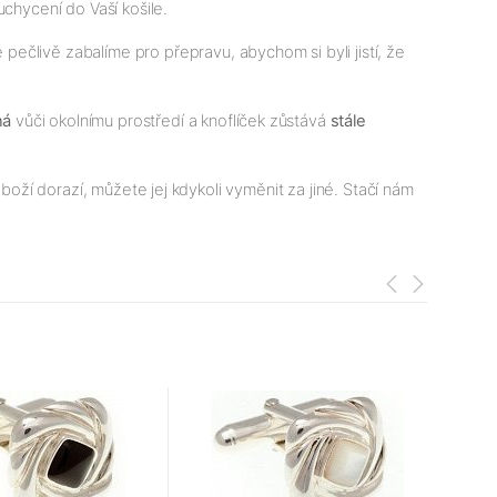
uchycení do Vaší košile.
ečlivě zabalíme pro přepravu, abychom si byli jistí, že
ná
vůči okolnímu prostředí a knoflíček zůstává
stále
boží dorazí, můžete jej kdykoli vyměnit za jiné. Stačí nám