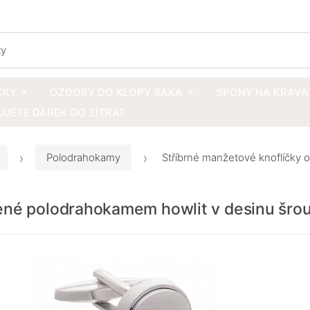
ČKY
OZDOBY DO KLOPY SAKA
SPONY NA KRAVA
JETE DÁREK DO ZÍTRA?
Polodrahokamy
Stříbrné manžetové knoflíčky 
zené polodrahokamem howlit v desinu šro