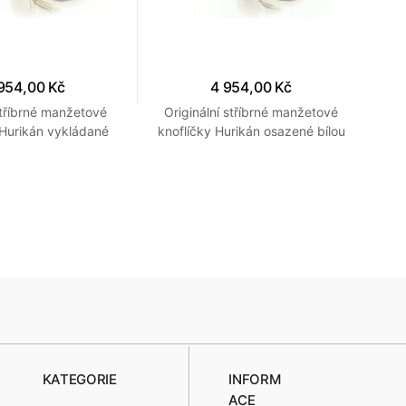
954,00 Kč
4 954,00 Kč
tříbrné manžetové
Originální stříbrné manžetové
Stř
 Hurikán vykládané
knoflíčky Hurikán osazené bílou
tex
ným onyxem
perletí
KATEGORIE
INFORM
ACE