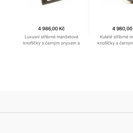
4 986,00 Kč
4 980,00
ové
Luxusní stříbrné manžetové
Kulaté stříbrné 
em
knoflíčky s černým onyxem a
knoflíčky s černý
eti
stříbrným obdelníčkem
propracovaným s
detaily