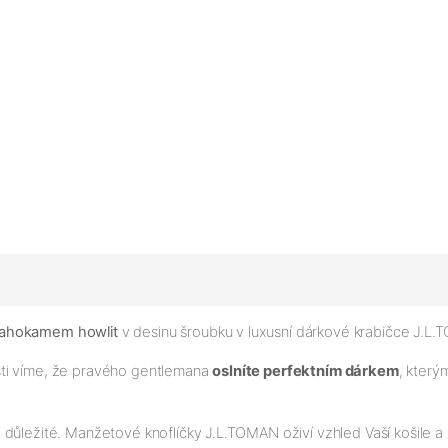
rahokamem howlit
v desinu šroubku v luxusní dárkové krabičce J.L
sti víme, že pravého gentlemana
oslníte perfektním dárkem
, kter
i důležité. Manžetové knoflíčky J.L.TOMAN oživí vzhled Vaší košile 