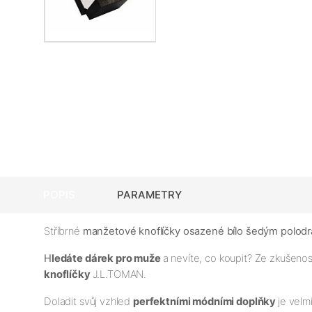
POPIS
PARAMETRY
Stříbrné
manžetové knoflíčky osazené bílo šedým polod
H
ledáte dárek pro muže
a nevíte, co koupit? Ze zkušeno
knoflíčky
J.L.TOMAN.
Doladit svůj vzhled
perfektními módními doplňky
je velm