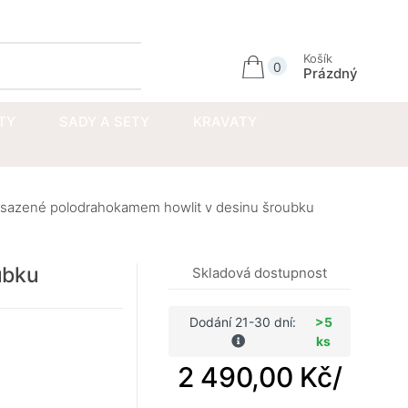
Přihlásit se
Košík
0
Prázdný
TY
SADY A SETY
KRAVATY
osazené polodrahokamem howlit v desinu šroubku
ubku
Skladová dostupnost
Dodání 21-30 dní:
>5
ks
2 490,00 Kč
/