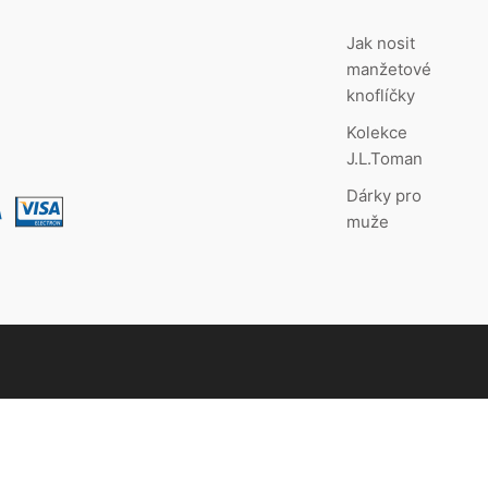
Jak nosit
manžetové
knoflíčky
Kolekce
J.L.Toman
Dárky pro
muže