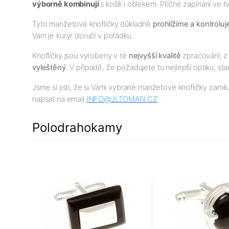
výborně kombinují
s košilí i oblekem. Příčné zapínání ve
Tyto manžetové knoflíčky důkladně
prohlížíme a kontrolu
Vám je kurýr doručí v pořádku.
Knoflíčky jsou vyrobeny v té
nejv
yšší
kvalitě
zpracování, z 
vyleštěný
. V případě, že požadujete tu nejlepší optiku, sta
Jsme si jistí, že si Vámi vybrané manžetové knoflíčky zamil
napsat na email
INFO@JLTOMAN.
CZ
Polodrahokamy