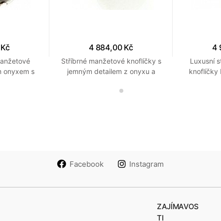
 Kč
4 884,00 Kč
4 
manžetové
Stříbrné manžetové knoflíčky s
Luxusní s
m onyxem s
jemným detailem z onyxu a
knoflíčky
tříbrnými
perleti připomínající šachovnici
čer
Facebook
Instagram
ZAJÍMAVOS
TI