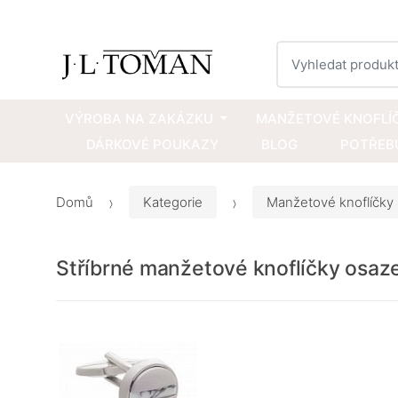
Vyhledat
VÝROBA NA ZAKÁZKU
MANŽETOVÉ KNOFLÍ
DÁRKOVÉ POUKAZY
BLOG
POTŘEBU
Domů
Kategorie
Manžetové knoflíčky
Stříbrné manžetové knoflíčky osa