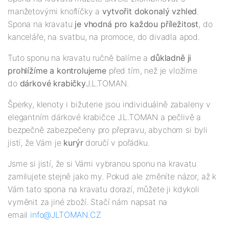
manžetovými knoflíčky a
vytvořit dokonalý vzhled
.
Spona na kravatu
je vhodná pro každou příležitost
, do
kanceláře, na svatbu, na promoce, do divadla apod.
Tuto sponu na kravatu ručně balíme a
důkladně ji
prohlížíme a kontrolujeme
před tím, než je vložíme
do
dárkové krabičky
J.L.TOMAN.
Šperky, klenoty i bižuterie jsou individuálně zabaleny v
elegantním dárkové krabičce J.L.TOMAN a pečlivě a
bezpečně zabezpečeny pro přepravu, abychom si byli
jistí, že Vám je
kurýr
doručí v pořádku.
Jsme si jistí, že si Vámi vybranou sponu na kravatu
zamilujete stejně jako my. Pokud ale změníte názor, až k
Vám tato spona na kravatu dorazí, můžete ji kdykoli
vyměnit za jiné zboží. Stačí nám napsat na
email
info@JLTOMAN.CZ