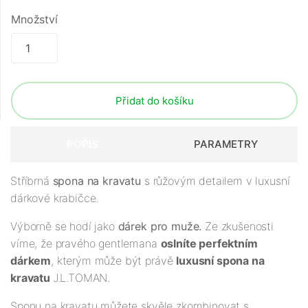
Množství
Přidat do košíku
POPIS
PARAMETRY
Stříbrná
spona na kravatu
s růžovým detailem v luxusní
dárkové krabičce.
Výborně se hodí jako
dárek pro muže.
Ze zkušenosti
víme, že pravého gentlemana
oslníte perfektním
dárkem
, kterým může být právě
luxusní spona na
kravatu
J.L.TOMAN.
Sponu na kravatu můžete skvěle zkombinovat s