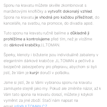
Sponu na kravatu můžete skvěle zkombinovat s
manžetovými knoflíčky a
vytvořit dokonalý vzhled
.
Spona na kravatu
je vhodná pro každou příležitost
, do
kanceláře, na svatbu, na promoce, do divadla apod.
Tuto sponu na kravatu ručně balíme a
důkladně ji
prohlížíme a kontrolujeme
před tím, než je vložíme
do
dárkové krabičky
J.L.TOMAN.
Šperky, klenoty i bižuterie jsou individuálně zabaleny v
elegantním dárkové krabičce J.L.TOMAN a pečlivě a
bezpečně zabezpečeny pro přepravu, abychom si byli
jistí, že Vám je
kurýr
doručí v pořádku.
Jsme si jistí, že si Vámi vybranou sponu na kravatu
zamilujete stejně jako my. Pokud ale změníte názor, až k
Vám tato spona na kravatu dorazí, můžete ji kdykoli
vyměnit za jiné zboží. Stačí nám napsat na
email
info@JLTOMAN.CZ