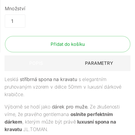
Množství
Přidat do košíku
POPIS
PARAMETRY
Lesklá
stříbrná spona na kravatu
s elegantním
pruhovaným vzorem v délce 50mm v luxusní dárkové
krabičce.
Výborně se hodí jako
dárek pro muže.
Ze zkušenosti
víme, že pravého gentlemana
oslníte perfektním
dárkem
, kterým může být právě
luxusní spona na
kravatu
J.L.TOMAN.