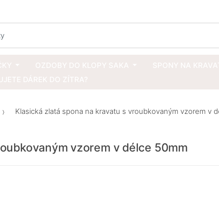
ČKY
OZDOBY DO KLOPY SAKA
SPONY NA KRAVA
JETE DÁREK DO ZÍTRA?
Klasická zlatá spona na kravatu s vroubkovaným vzorem v 
 vroubkovaným vzorem v délce 50mm