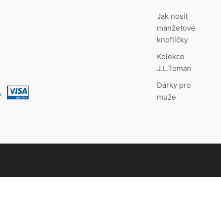
Jak nosit
manžetové
knoflíčky
Kolekce
J.L.Toman
Dárky pro
muže