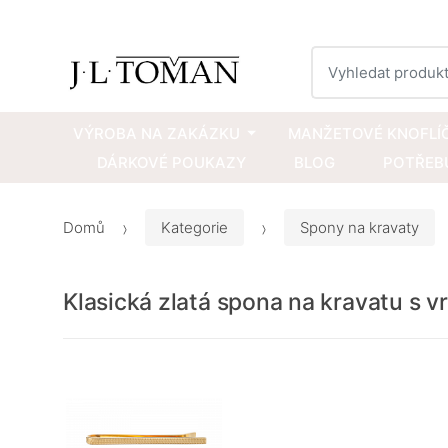
Vyhledat
VÝROBA NA ZAKÁZKU
MANŽETOVÉ KNOFLÍ
DÁRKOVÉ POUKAZY
BLOG
POTŘEBU
Domů
Kategorie
Spony na kravaty
Klasická zlatá spona na kravatu s