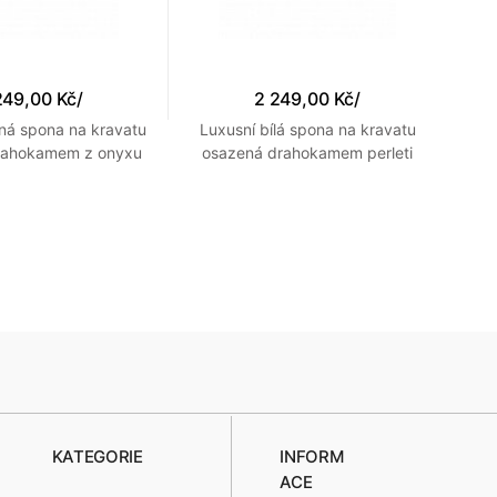
249,00 Kč
/
2 249,00 Kč
/
ná spona na kravatu
Luxusní bílá spona na kravatu
S
rahokamem z onyxu
osazená drahokamem perleti
KATEGORIE
INFORM
ACE