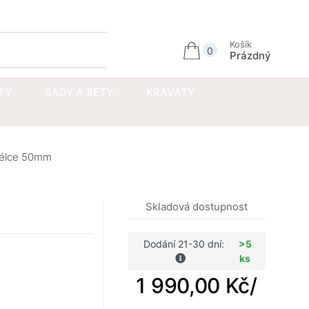
Přihlásit se
Košík
0
Prázdný
TY
SADY A SETY
KRAVATY
délce 50mm
Skladová dostupnost
Dodání 21-30 dní:
>5
ks
1 990,00 Kč
/