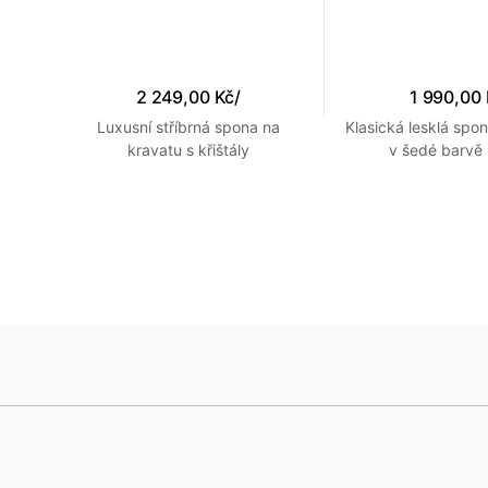
2 249,00 Kč
/
1 990,00
Luxusní stříbrná spona na
Klasická lesklá spo
atné
kravatu s křištály
v šedé barv