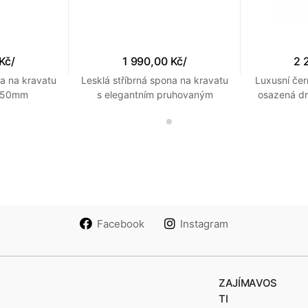
 Kč
/
1 990,00 Kč
/
2 
na na kravatu
Lesklá stříbrná spona na kravatu
Luxusní čer
ě 50mm
s elegantním pruhovaným
osazená d
vzorem
Facebook
Instagram
ZAJÍMAVOS
TI