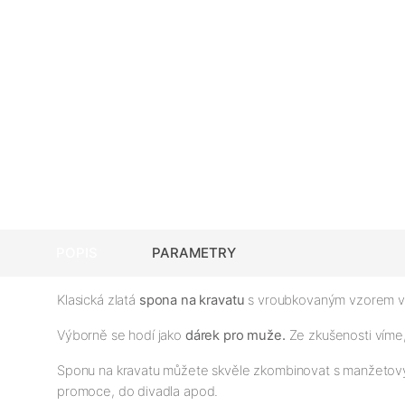
POPIS
PARAMETRY
Klasická zlatá
spona na kravatu
s vroubkovaným vzorem v 
Výborně se hodí jako
dárek pro muže.
Ze zkušenosti vím
Sponu na kravatu můžete skvěle zkombinovat s manžetový
promoce, do divadla apod.