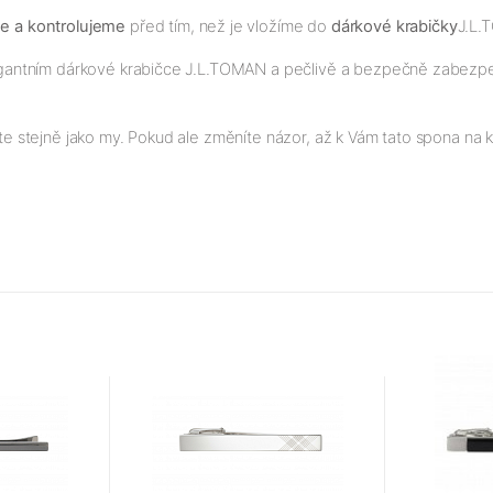
me a kontrolujeme
před tím, než je vložíme do
dárkové krabičky
J.L.
elegantním dárkové krabičce J.L.TOMAN a pečlivě a bezpečně zabezpeč
ete stejně jako my. Pokud ale změníte názor, až k Vám tato spona na kr