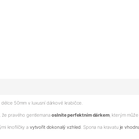
délce 50mm v luxusní dárkové krabičce.
e, že pravého gentlemana
oslníte perfektním dárkem
, kterým může
mi knoflíčky a
vytvořit dokonalý vzhled
. Spona na kravatu
je vhodná