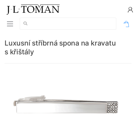
Vyhledávání:
0
Luxusní stříbrná spona na kravatu
s křištály