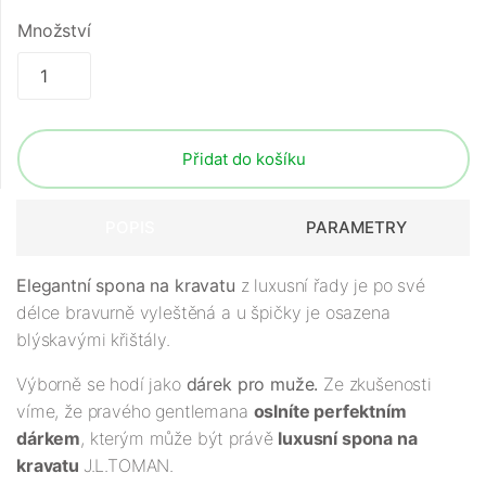
Množství
Přidat do košíku
POPIS
PARAMETRY
Elegantní spona na kravatu
z luxusní řady je po své
délce bravurně vyleštěná a u špičky je osazena
blýskavými křištály.
Výborně se hodí jako
dárek pro muže.
Ze zkušenosti
víme, že pravého gentlemana
oslníte perfektním
dárkem
, kterým může být právě
luxusní spona na
kravatu
J.L.TOMAN.