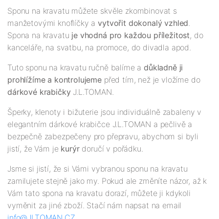
Sponu na kravatu můžete skvěle zkombinovat s
manžetovými knoflíčky a
vytvořit dokonalý vzhled
.
Spona na kravatu
je vhodná pro každou příležitost
, do
kanceláře, na svatbu, na promoce, do divadla apod.
Tuto sponu na kravatu ručně balíme a
důkladně ji
prohlížíme a kontrolujeme
před tím, než je vložíme do
dárkové krabičky
J.L.TOMAN.
Šperky, klenoty i bižuterie jsou individuálně zabaleny v
elegantním dárkové krabičce J.L.TOMAN a pečlivě a
bezpečně zabezpečeny pro přepravu, abychom si byli
jistí, že Vám je
kurýr
doručí v pořádku.
Jsme si jistí, že si Vámi vybranou sponu na kravatu
zamilujete stejně jako my. Pokud ale změníte názor, až k
Vám tato spona na kravatu dorazí, můžete ji kdykoli
vyměnit za jiné zboží. Stačí nám napsat na email
info@JLTOMAN.CZ