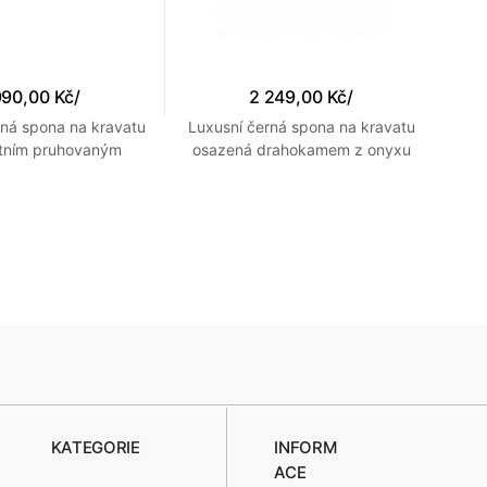
990,00 Kč
/
2 249,00 Kč
/
brná spona na kravatu
Luxusní černá spona na kravatu
Lu
ntním pruhovaným
osazená drahokamem z onyxu
os
vzorem
KATEGORIE
INFORM
ACE