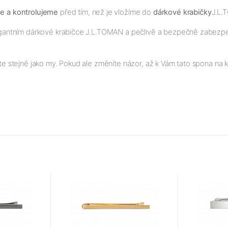
me a kontrolujeme
před tím, než je vložíme do
dárkové krabičky
J.L.
elegantním dárkové krabičce J.L.TOMAN a pečlivě a bezpečně zabezpeč
ete stejně jako my. Pokud ale změníte názor, až k Vám tato spona na kr