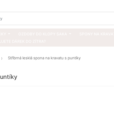
ČKY
OZDOBY DO KLOPY SAKA
SPONY NA KRAVA
JETE DÁREK DO ZÍTRA?
Stříbrná lesklá spona na kravatu s puntíky
puntíky