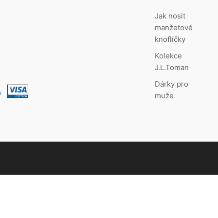
Jak nosit
manžetové
knoflíčky
Kolekce
J.L.Toman
Dárky pro
muže