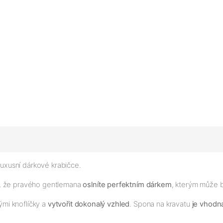
luxusní dárkové krabičce.
e, že pravého gentlemana
oslníte perfektním dárkem
, kterým může 
mi knoflíčky a
vytvořit dokonalý vzhled
. Spona na kravatu
je vhodná