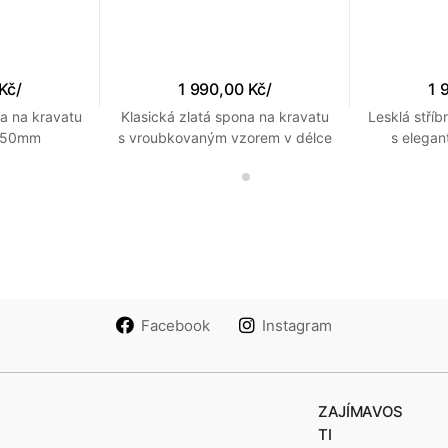
 Kč
/
1 990,00 Kč
/
1 
na na kravatu
Klasická zlatá spona na kravatu
Lesklá stří
ě 50mm
s vroubkovaným vzorem v délce
s elega
50mm
Facebook
Instagram
ZAJÍMAVOS
TI