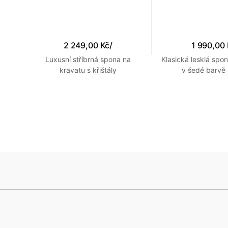
2 249,00 Kč
/
1 990,00
Luxusní stříbrná spona na
Klasická lesklá spo
žovém
kravatu s křištály
v šedé barv