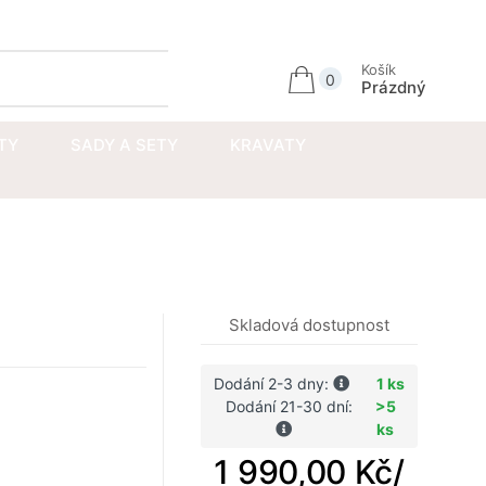
Přihlásit se
Košík
0
Prázdný
TY
SADY A SETY
KRAVATY
Skladová dostupnost
Dodání 2-3 dny:
1 ks
Dodání 21-30 dní:
>5
ks
1 990,00 Kč
/