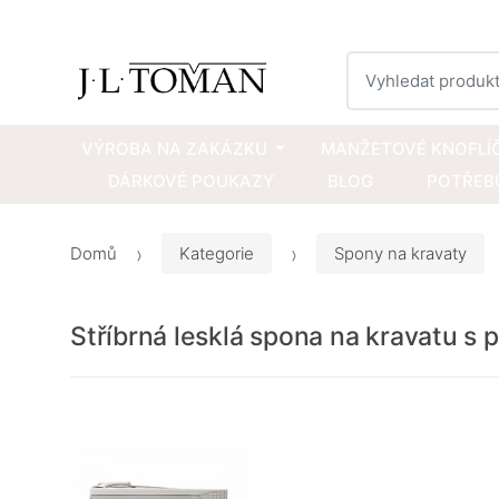
Vyhledat
VÝROBA NA ZAKÁZKU
MANŽETOVÉ KNOFLÍ
DÁRKOVÉ POUKAZY
BLOG
POTŘEBU
Domů
Kategorie
Spony na kravaty
Stříbrná lesklá spona na kravatu s 