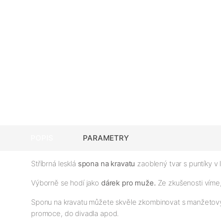
POPIS
PARAMETRY
Stříbrná lesklá
spona na kravatu
zaoblený tvar s puntíky v 
Výborně se hodí jako
dárek pro muže.
Ze zkušenosti vím
Sponu na kravatu můžete skvěle zkombinovat s manžetový
promoce, do divadla apod.