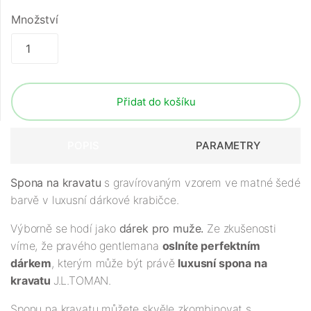
Množství
Přidat do košíku
POPIS
PARAMETRY
Spona na kravatu
s gravírovaným vzorem ve matné šedé
barvě v luxusní dárkové krabičce.
Výborně se hodí jako
dárek pro muže.
Ze zkušenosti
víme, že pravého gentlemana
oslníte perfektním
dárkem
, kterým může být právě
luxusní spona na
kravatu
J.L.TOMAN.
Sponu na kravatu můžete skvěle zkombinovat s