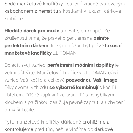
Šedé manžetové knoflíčky
osazené zručně tvarovaným
kabochonem z hematitu
s kostkami v luxusní dárkové
krabičce.
Hledáte dárek pro muže
a nevíte, co koupit? Ze
zkušenosti víme, že pravého gentlemana
oslníte
perfektním dárkem
, kterým můžou být právě
luxusní
manžetové knoflíčky
J.L.TOMAN.
Doladit svůj vzhled
perfektními módními doplňky
je
velmi důležité. Manžetové knoflíčky J.L.TOMAN oživí
vzhled Vaší košile a celkově
pozvednou Vaši image
.
Díky svému vzhledu
se výborně kombinují
s košilí i
oblekem. Příčné zapínání ve tvaru „T" s pohyblivým
kloubem s pružinkou zaručuje pevné zapnutí a uchycení
do Vaší košile.
Tyto manžetové knoflíčky důkladně
prohlížíme a
kontrolujeme
před tím, než je vložíme do
dárkové