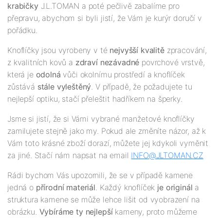
krabičky
J.L.TOMAN a poté pečlivě zabalíme pro
přepravu, abychom si byli jistí, že Vám je kurýr doručí v
pořádku.
Knoflíčky jsou vyrobeny v té
nejv
yšší
kvalitě
zpracování,
z kvalitních kovů a
zdraví nezávadné
povrchové vrstvě,
která je
odolná
vůči okolnímu prostředí a knoflíček
zůstává
stále vyleštěný
. V případě, že požadujete tu
nejlepší optiku, stačí přeleštit hadříkem na šperky.
Jsme si jistí, že si Vámi vybrané manžetové knoflíčky
zamilujete stejně jako my. Pokud ale změníte názor, až k
Vám toto krásné zboží dorazí, můžete jej kdykoli vyměnit
za jiné. Stačí nám napsat na email
INFO@JLTOMAN.
CZ
Rádi bychom Vás upozornili, že se v případě kamene
jedná o
přírodní materiál
. Každý knoflíček
je originál
a
struktura kamene se může lehce lišit od vyobrazení na
obrázku.
Vybíráme ty nejlepší
kameny, proto můžeme