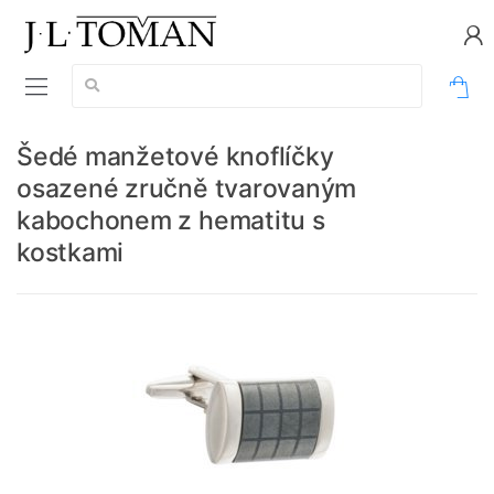
Vyhledávání:
0
Šedé manžetové knoflíčky
osazené zručně tvarovaným
kabochonem z hematitu s
kostkami