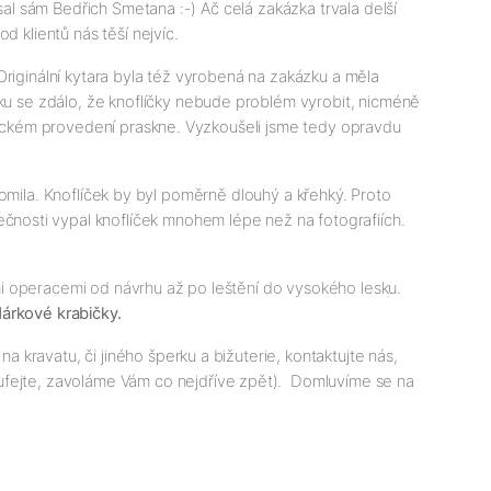
sal sám Bedřich Smetana :-) Ač celá zakázka trvala delší
 klientů nás těší nejvíc.
riginální kytara byla též vyrobená na zakázku a měla
ku se zdálo, že knoflíčky nebude problém vyrobit, nicméně
stickém provedení praskne. Vyzkoušeli jsme tedy opravdu
zlomila. Knoflíček by byl poměrně dlouhý a křehký. Proto
ečnosti vypal knoflíček mnohem lépe než na fotografiích.
ími operacemi od návrhu až po leštění do vysokého lesku.
árkové krabičky.
kravatu, či jiného šperku a bižuterie, kontaktujte nás,
ejte, zavoláme Vám co nejdříve zpět). Domluvíme se na