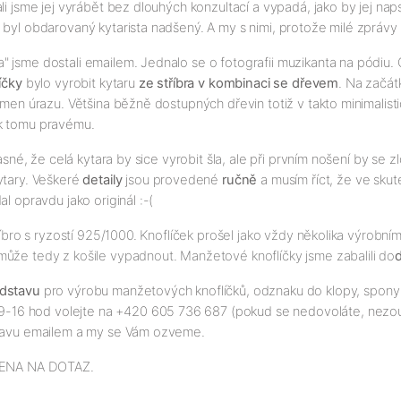
li jsme jej vyrábět bez dlouhých konzultací a vypadá, jako by jej nap
byl obdarovaný kytarista nadšený. A my s nimi, protože milé zprávy od
 jsme dostali emailem. Jednalo se o fotografii muzikanta na pódiu. O
íčky
bylo vyrobit kytaru
ze stříbra v kombinaci se dřevem
. Na začát
kámen úrazu. Většina běžně dostupných dřevin totiž v takto minimali
i k tomu pravému.
asné, že celá kytara by sice vyrobit šla, ale při prvním nošení by se 
kytary. Veškeré
detaily
jsou provedené
ručně
a musím říct, že ve skut
l opravdu jako originál :-(
tříbro s ryzostí 925/1000. Knoflíček prošel jako vždy několika výrobn
může tedy z košile vypadnout. Manžetové knoflíčky jsme zabalili do
d
edstavu
pro výrobu manžetových knoflíčků, odznaku do klopy, spony na 
16 hod volejte na +420 605 736 687 (pokud se nedovoláte, nezouf
dstavu emailem a my se Vám ozveme.
 CENA NA DOTAZ.