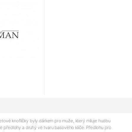
tové knoflíčky byly dárkem pro muže, který miluje hudbu
le předlohy a druhý ve tvaru basového klíče. Předlohu pro