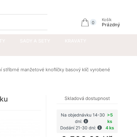
Přihlásit se
Košík
0
Prázdný
TY
SADY A SETY
KRAVATY
ní stříbrné manžetové knoflíčky basový klíč vyrobené
zku
Skladová dostupnost
Na objednávku 14-30
>5
dní:
ks
Dodání 21-30 dní:
4 ks