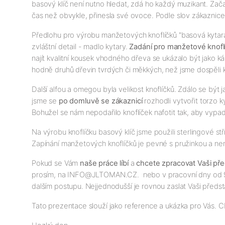
basový klíč není nutno hledat, zdá ho každý muzikant. Zača
čas než obvykle, přinesla své ovoce. Podle slov zákaznice 
Předlohu pro výrobu manžetových knoflíčků "basová kytara"
zvláštní detail - madlo kytary.
Zadání pro manžetové knofl
najít kvalitní kousek vhodného dřeva se ukázalo být jako 
hodně druhů dřevin tvrdých či měkkých, než jsme dospěl
Další alfou a omegou byla velikost knoflíčků. Zdálo se být j
jsme se
po domluvě se zákaznicí
rozhodli vytvořit torzo 
Bohužel se nám nepodařilo knoflíček nafotit tak, aby vypada
Na výrobu knoflíčku basový klíč jsme použili sterlingové s
Zapínání manžetových knoflíčků je pevné s pružinkou a ne
Pokud se Vám
naše práce líbí
a
chcete zpracovat Vaši př
prosím, na INFO@JLTOMAN.CZ. nebo v pracovní dny od 9-
dalším postupu. Nejjednodušší je rovnou zaslat Vaši pře
Tato prezentace slouží jako reference a ukázka pro Vás.