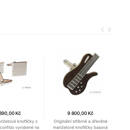
890,00 Kč
9 800,00 Kč
nžetové knoflíčky s
Originální stříbrné a dřevěné
St
e confido vyrobené na
manžetové knoflíčky basová
kno