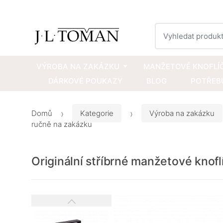
Vyhledat
VÝROBA NA ZAKÁZKU
MANŽETOVÉ KNOFLÍ
DÁRKOVÉ POUKAZY
BLOG
POTŘEBU
Domů
Kategorie
Výroba na zakázku
ručně na zakázku
Originální stříbrné manžetové knof