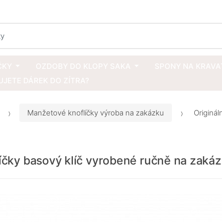
ČKY
OZDOBY DO KLOPY SAKA
SPONY NA KRAVA
JETE DÁREK DO ZÍTRA?
Manžetové knoflíčky výroba na zakázku
Originál
líčky basový klíč vyrobené ručně na zaká