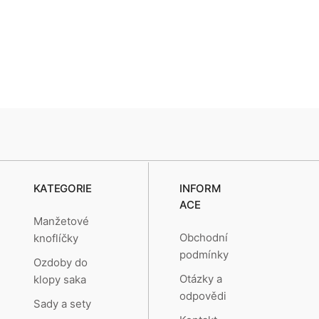
zakázku
kytara vyrobené ručně na
zakázku
KATEGORIE
INFORM
ACE
Manžetové
Obchodní
knoflíčky
podmínky
Ozdoby do
Otázky a
klopy saka
odpovědi
Sady a sety