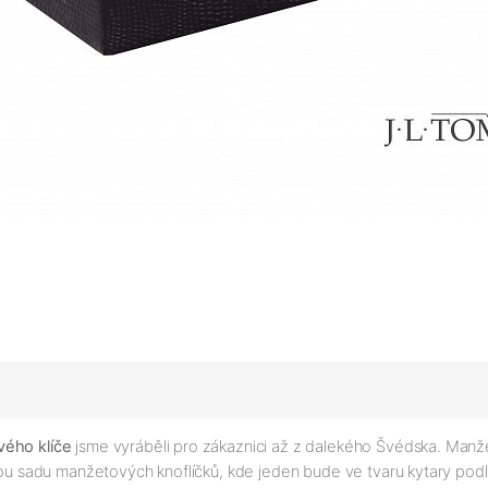
vého klíče
jsme vyráběli pro zákaznici až z dalekého Švédska. Manže
ckou sadu manžetových knoflíčků, kde jeden bude ve tvaru kytary pod