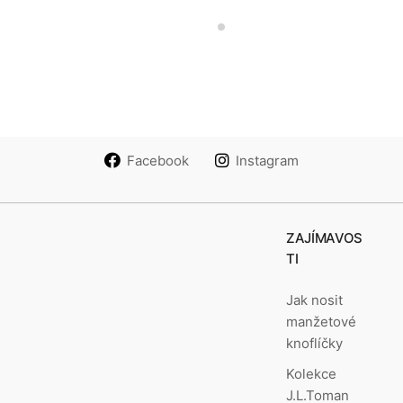
na-zakazku
Facebook
Instagram
ZAJÍMAVOS
TI
Jak nosit
manžetové
knoflíčky
Kolekce
J.L.Toman