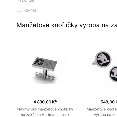
Hezký den
J.L.TOMAN
Manžetové knoflíčky výroba na z
4 890,00 Kč
548,00 
ky s
Návrhy pro manžetové knoflíčky
Manžetové knofl
 na
na zakázku Hartman Jelínek
výroba na z