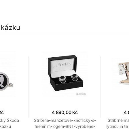
akázku
Kč
4 890,00 Kč
4 
íčky Škoda
Stribrne-manzetove-knoflicky-s-
Stříbrné ma
akázku
firemnim-logem-BNT-vyrobene-
rytinou in t