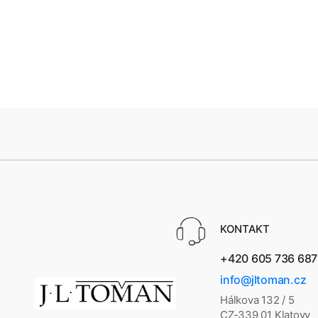
Fráňa
KONTAKT
+420 605 736 687
info@jltoman.cz
Hálkova 132 / 5
CZ-339 01 Klatovy