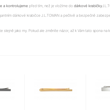
me a kontrolujeme
před tím, než je vložíme do
dárkové krabičky
J.L.
elegantním dárkové krabičce J.L.TOMAN a pečlivě a bezpečně zabezpeč
ete stejně jako my. Pokud ale změníte názor, až k Vám tato spona na kr