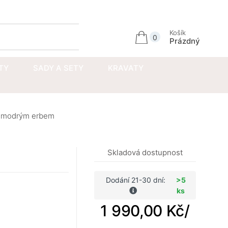
Přihlásit se
Košík
0
Prázdný
TY
SADY A SETY
KRAVATY
le modrým erbem
Skladová dostupnost
Dodání 21-30 dní:
>5
ks
1 990,00 Kč
/