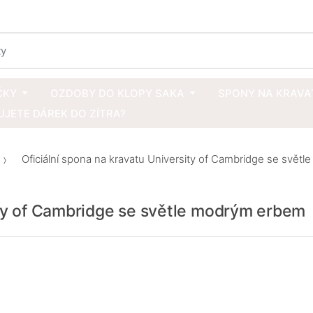
ČKY
OZDOBY DO KLOPY SAKA
SPONY NA KRAVA
JETE DÁREK DO ZÍTRA?
Oficiální spona na kravatu University of Cambridge se svět
ity of Cambridge se světle modrým erbem