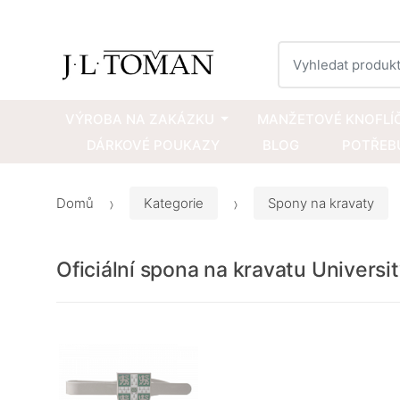
Vyhledat
VÝROBA NA ZAKÁZKU
MANŽETOVÉ KNOFLÍ
DÁRKOVÉ POUKAZY
BLOG
POTŘEBU
Domů
Kategorie
Spony na kravaty
Oficiální spona na kravatu Univers