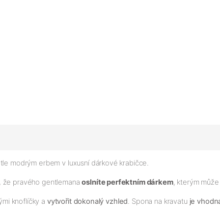
tle modrým erbem v luxusní dárkové krabičce.
e, že pravého gentlemana
oslníte perfektním dárkem
, kterým může
mi knoflíčky a
vytvořit dokonalý vzhled
. Spona na kravatu
je vhodná