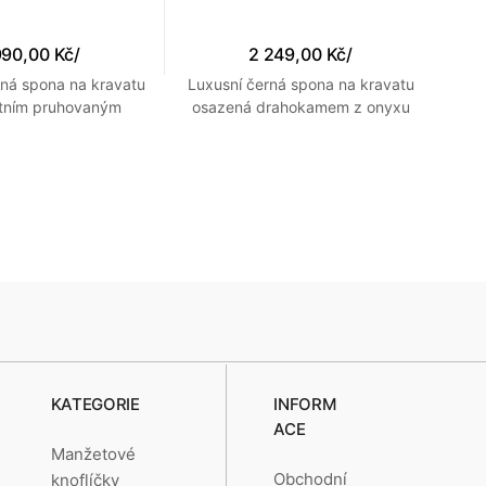
990,00 Kč
/
2 249,00 Kč
/
brná spona na kravatu
Luxusní černá spona na kravatu
Lu
ntním pruhovaným
osazená drahokamem z onyxu
os
vzorem
KATEGORIE
INFORM
ACE
Manžetové
Obchodní
knoflíčky