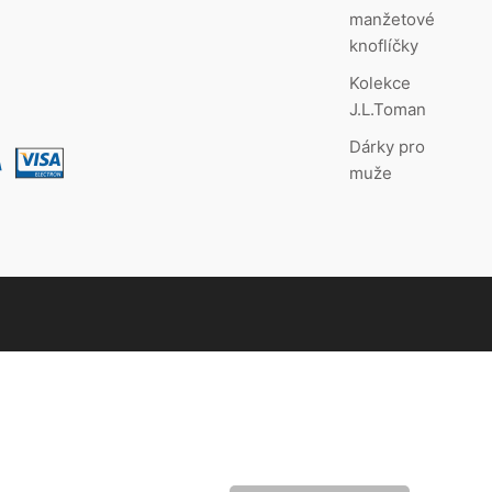
manžetové
knoflíčky
Kolekce
J.L.Toman
Dárky pro
muže