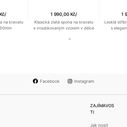
 Kč
/
1 990,00 Kč
/
1 
na na kravatu
Klasická zlatá spona na kravatu
Lesklá stří
ě 50mm
s vroubkovaným vzorem v délce
s elega
50mm
Facebook
Instagram
ZAJÍMAVOS
TI
Jak nosit