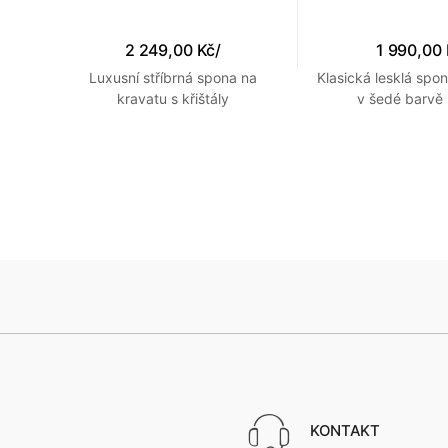
2 249,00 Kč
/
1 990,00
Luxusní stříbrná spona na
Klasická lesklá spo
žovém
kravatu s křištály
v šedé barv
KONTAKT