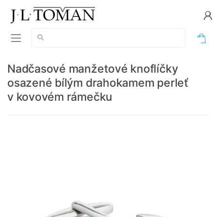
Vyhledávání:
0
Nadčasové manžetové knoflíčky
osazené bílým drahokamem perleť
v kovovém rámečku