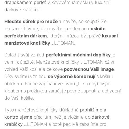
drahokamem perleť
v kovovém rámečku v luxusní
dárkové krabičce.
Hledáte dárek pro muže
a nevíte, co koupit? Ze
zkušenosti víme, že pravého gentlemana
oslníte
perfektním dárkem
, kterým můžou být právě
luxusní
manžetové knoflíčky
J.L.TOMAN.
Doladit svůj vzhled
perfektními módními doplňky
je
velmi důležité. Manžetové knoflíčky J.L.TOMAN oživí
vzhled Vaší košile a celkově
pozvednou Vaši image
.
Díky svému vzhledu
se výborně kombinují
s košilí i
oblekem. Příčné zapínání ve tvaru „T" s pohyblivým
kloubem s pružinkou zaručuje pevné zapnutí a uchycení
do Vaší košile.
Tyto manžetové knoflíčky důkladně
prohlížíme a
kontrolujeme
před tím, než je vložíme do
dárkové
krabičky
J.L.TOMAN a poté pečlivě zabalíme pro