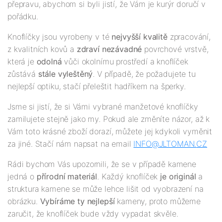
přepravu, abychom si byli jistí, že Vám je kurýr doručí v
pořádku.
Knoflíčky jsou vyrobeny v té
nejv
yšší
kvalitě
zpracování,
z kvalitních kovů a
zdraví nezávadné
povrchové vrstvě,
která je
odolná
vůči okolnímu prostředí a knoflíček
zůstává
stále vyleštěný
. V případě, že požadujete tu
nejlepší optiku, stačí přeleštit hadříkem na šperky.
Jsme si jistí, že si Vámi vybrané manžetové knoflíčky
zamilujete stejně jako my. Pokud ale změníte názor, až k
Vám toto krásné zboží dorazí, můžete jej kdykoli vyměnit
za jiné. Stačí nám napsat na email
INFO@JLTOMAN.
CZ
Rádi bychom Vás upozornili, že se v případě kamene
jedná o
přírodní materiál
. Každý knoflíček
je originál
a
struktura kamene se může lehce lišit od vyobrazení na
obrázku.
Vybíráme ty nejlepší
kameny, proto můžeme
zaručit, že knoflíček bude vždy vypadat skvěle.