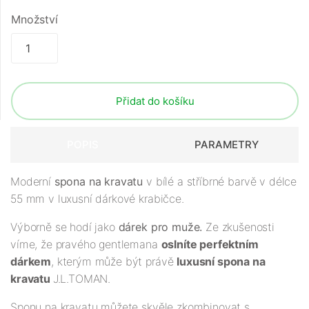
Množství
Přidat do košíku
POPIS
PARAMETRY
Moderní
spona na kravatu
v bílé a stříbrné barvě v délce
55 mm v luxusní dárkové krabičce.
Výborně se hodí jako
dárek pro muže.
Ze zkušenosti
víme, že pravého gentlemana
oslníte perfektním
dárkem
, kterým může být právě
luxusní spona na
kravatu
J.L.TOMAN.
Sponu na kravatu můžete skvěle zkombinovat s