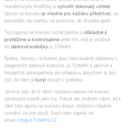
manžetovými knoflíčky a
vytvořit dokonalý vzhled
.
Spona na kravatu
je vhodná pro každou příležitost
, do
kanceláře, na svatbu, na promoce, do divadla apod.
Tuto sponu na kravatu ručně balíme a
důkladně ji
prohlížíme a kontrolujeme
před tím, než je vložíme
do
dárkové krabičky
J.L.TOMAN.
Šperky, klenoty i bižuterie jsou individuálně zabaleny v
elegantním dárkové krabičce J.L.TOMAN a pečlivě a
bezpečně zabezpečeny pro přepravu, abychom si byli
jistí, že Vám je
kurýr
doručí v pořádku.
Jsme si jistí, že si Vámi vybranou sponu na kravatu
zamilujete stejně jako my. Pokud ale změníte názor, až k
Vám tato spona na kravatu dorazí, můžete ji kdykoli
vyměnit za jiné zboží. Stačí nám napsat na
email
info@JLTOMAN.CZ