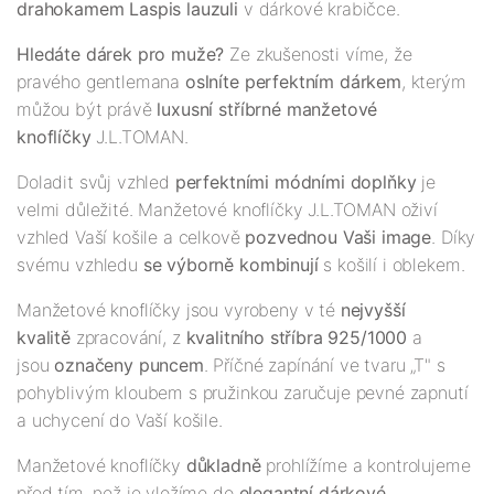
drahokamem Laspis lauzuli
v dárkové krabičce.
Hledáte dárek pro muže?
Ze zkušenosti víme, že
pravého gentlemana
oslníte perfektním dárkem
, kterým
můžou být právě
luxusní
stříbrné
manžetové
knoflíčky
J.L.TOMAN.
Doladit svůj vzhled
perfektními módními doplňky
je
velmi důležité. Manžetové knoflíčky J.L.TOMAN oživí
vzhled Vaší košile a celkově
pozvednou Vaši image
. Díky
svému vzhledu
se
výborně kombinují
s košilí i oblekem.
Manžetové knoflíčky jsou vyrobeny v té
nejv
yš
ší
kvalitě
zpracování, z
kvalitního stříbra 925/1000
a
jsou
označeny puncem
. Příčné zapínání ve tvaru „T" s
pohyblivým kloubem s pružinkou zaručuje pevné zapnutí
a uchycení do Vaší košile.
Manžetové knoflíčky
důkladně
prohlížíme a kontrolujeme
před tím, než je vložíme do
elegantní dárkové