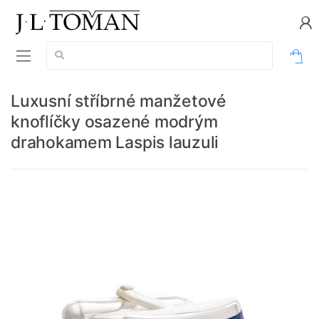
Vyhledávání:
0
Luxusní stříbrné manžetové
knoflíčky osazené modrým
drahokamem Laspis lauzuli