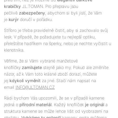
krabič
ky
J.L.TOMAN. Pro přepravu jsou
pečlivě
zabezpečeny
, abychom si byli jistí, že Vám
je
kurýr
doručí v pořádku.
Stříbro je třeba pravidelně čistit, aby si zachovalo svůj
lesk. V případě, že požadujete tu nejlepší optiku,
přeleštěte hadříkem na šperky, nebo je nechte vyčistit u
klenotníka.
Věříme, že si Vámi vybrané manžetové
knoflíčky
zamilujete
stejně jako my. Pokud ale změníte
názor, až k Vám toto krásné zboží dorazí, můžete
jej
kdykoli vyměnit
za jiné. Stačí nám napsat na
email
INFO@JLTOMAN.CZ
Rádi bychom Vás upozornili, že se v případě kamene
jedná o
přírodní materiál
. Každý knoflíček
je originál
a
struktura kamene se může lehce lišit od vyobrazení na
obrázku.
Vybíráme ty nejlepší
kameny, proto můžeme