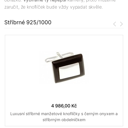
zaručit, že knoflíček bude vždy vypadat skvěle.
Stříbrné 925/1000
4 986,00 Kč
Luxusní stříbrné manžetové knoflíčky s černým onyxem a
stříbrným obdelníčkem