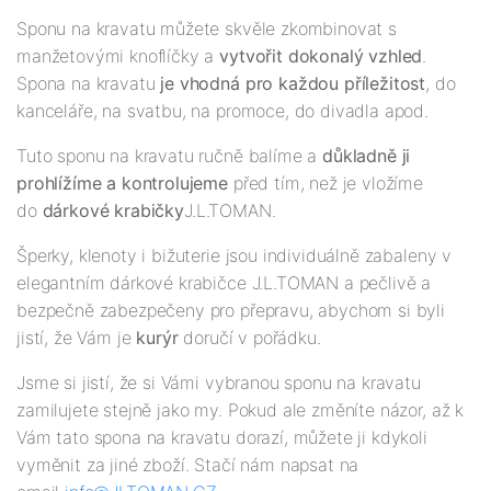
Sponu na kravatu můžete skvěle zkombinovat s
manžetovými knoflíčky a
vytvořit dokonalý vzhled
.
Spona na kravatu
je vhodná pro každou příležitost
, do
kanceláře, na svatbu, na promoce, do divadla apod.
Tuto sponu na kravatu ručně balíme a
důkladně ji
prohlížíme a kontrolujeme
před tím, než je vložíme
do
dárkové krabičky
J.L.TOMAN.
Šperky, klenoty i bižuterie jsou individuálně zabaleny v
elegantním dárkové krabičce J.L.TOMAN a pečlivě a
bezpečně zabezpečeny pro přepravu, abychom si byli
jistí, že Vám je
kurýr
doručí v pořádku.
Jsme si jistí, že si Vámi vybranou sponu na kravatu
zamilujete stejně jako my. Pokud ale změníte názor, až k
Vám tato spona na kravatu dorazí, můžete ji kdykoli
vyměnit za jiné zboží. Stačí nám napsat na