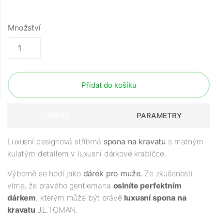
Množství
Přidat do košíku
POPIS
PARAMETRY
Luxusní designová stříbrná
spona na kravatu
s matným
kulatým detailem v luxusní dárkové krabičce.
Výborně se hodí jako
dárek pro muže.
Ze zkušenosti
víme, že pravého gentlemana
oslníte perfektním
dárkem
, kterým může být právě
luxusní spona na
kravatu
J.L.TOMAN.