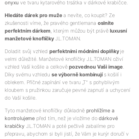
onyxu
ve tvaru kytarového trsátka v dárkové krabičce.
Hledáte dárek pro muže
a nevíte, co koupit? Ze
zkušenosti víme, že pravého gentlemana
oslníte
perfektním dárkem
, kterým můžou být právě
luxusní
manžetové knoflíčky
J.L.TOMAN.
Doladit svůj vzhled
perfektními módními doplňky
je
velmi důležité. Manžetové knoflíčky J.L.TOMAN oživí
vzhled Vaší košile a celkově
pozvednou Vaši image
.
Díky svému vzhledu
se výborně kombinují
s košilí i
oblekem. Příčné zapínání ve tvaru „T" s pohyblivým
kloubem s pružinkou zaručuje pevné zapnutí a uchycení
do Vaší košile.
Tyto manžetové knoflíčky důkladně
prohlížíme a
kontrolujeme
před tím, než je vložíme do
dárkové
krabičky
J.L.TOMAN a poté pečlivě zabalíme pro
přepravu, abychom si byli jistí, že Vám je kurýr doručí v