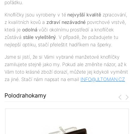
pořádku.
Knoflíčky jsou vyrobeny v té
nejv
yšší
kvalitě
zpracování,
z kvalitních kovů a
zdraví nezávadné
povrchové vrstvě,
která je
odolná
vůči okolnímu prostředí a knoflíček
zůstává
stále vyleštěný
. V případě, že požadujete tu
nejlepší optiku, stačí přeleštit hadříkem na šperky.
Jsme si jistí, že si Vámi vybrané manžetové knoflíčky
zamilujete stejně jako my. Pokud ale změníte názor, až k
Vám toto krásné zboží dorazí, můžete jej kdykoli vyměnit
za jiné. Stačí nám napsat na email
INFO@JLTOMAN.
CZ
Polodrahokamy