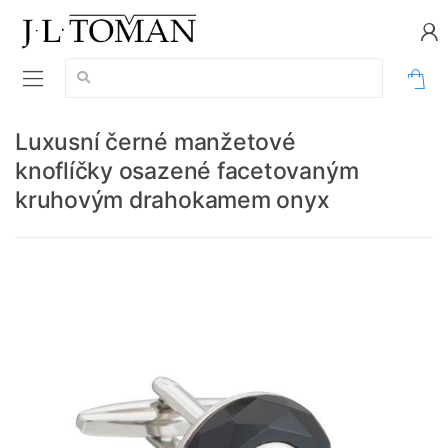
Vyhledávání:
0
Luxusní černé manžetové
knoflíčky osazené facetovaným
kruhovým drahokamem onyx