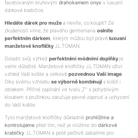
facetovaným kruhovým
drahokamem onyx
v luxusní
dárkové krabičce.
Hledáte dárek pro muže
a nevíte, co koupit? Ze
zkušenosti víme, že pravého gentlemana
oslníte
perfektním dárkem
, kterým můžou být právě
luxusní
manžetové knoflíčky
J.L.TOMAN.
Doladit svůj vzhled
perfektními módními doplňky
je
velmi důležité. Manžetové knoflíčky J.L.TOMAN oživí
vzhled Vaší košile a celkově
pozvednou Vaši image
.
Díky svému vzhledu
se výborně kombinují
s košilí i
oblekem. Příčné zapínání ve tvaru „T" s pohyblivým
kloubem s pružinkou zaručuje pevné zapnutí a uchycení
do Vaší košile.
Tyto manžetové knoflíčky důkladně
prohlížíme a
kontrolujeme
před tím, než je vložíme do
dárkové
krabičky
J.L.TOMAN a poté pečlivě zabalíme pro