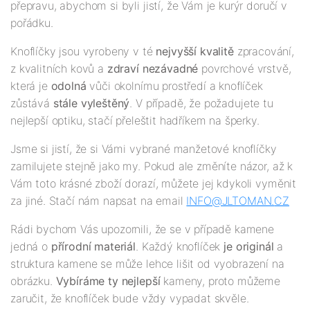
přepravu, abychom si byli jistí, že Vám je kurýr doručí v
pořádku.
Knoflíčky jsou vyrobeny v té
nejv
yšší
kvalitě
zpracování,
z kvalitních kovů a
zdraví nezávadné
povrchové vrstvě,
která je
odolná
vůči okolnímu prostředí a knoflíček
zůstává
stále vyleštěný
. V případě, že požadujete tu
nejlepší optiku, stačí přeleštit hadříkem na šperky.
Jsme si jistí, že si Vámi vybrané manžetové knoflíčky
zamilujete stejně jako my. Pokud ale změníte názor, až k
Vám toto krásné zboží dorazí, můžete jej kdykoli vyměnit
za jiné. Stačí nám napsat na email
INFO@JLTOMAN.
CZ
Rádi bychom Vás upozornili, že se v případě kamene
jedná o
přírodní materiál
. Každý knoflíček
je originál
a
struktura kamene se může lehce lišit od vyobrazení na
obrázku.
Vybíráme ty nejlepší
kameny, proto můžeme
zaručit, že knoflíček bude vždy vypadat skvěle.