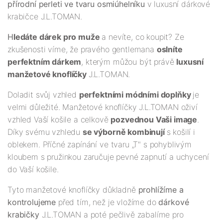
přírodní perleti ve tvaru osmiúhelníku
v luxusní dárkové
krabičce J.L.TOMAN.
H
ledáte dárek pro muže
a nevíte, co koupit? Ze
zkušenosti víme, že pravého gentlemana
oslníte
perfektním dárkem
, kterým můžou být právě
luxusní
manžetové knoflíčky
J.L.TOMAN.
Doladit svůj vzhled
perfektními módními doplňky
je
velmi důležité. Manžetové knoflíčky J.L.TOMAN oživí
vzhled Vaší košile a celkově
pozvednou Vaši image
.
Díky svému vzhledu
se výborně kombinují
s košilí i
oblekem. Příčné zapínání ve tvaru „T" s pohyblivým
kloubem s pružinkou zaručuje pevné zapnutí a uchycení
do Vaší košile.
Tyto manžetové knoflíčky důkladně
prohlížíme a
kontrolujeme
před tím, než je vložíme do
dárkové
krabičky
J.L.TOMAN a poté pečlivě zabalíme pro