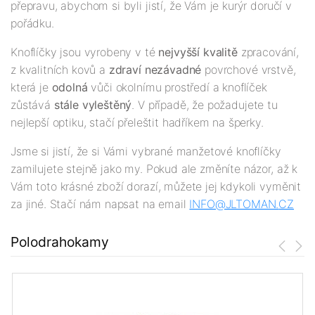
přepravu, abychom si byli jistí, že Vám je kurýr doručí v
pořádku.
Knoflíčky jsou vyrobeny v té
nejv
yšší
kvalitě
zpracování,
z kvalitních kovů a
zdraví nezávadné
povrchové vrstvě,
která je
odolná
vůči okolnímu prostředí a knoflíček
zůstává
stále vyleštěný
. V případě, že požadujete tu
nejlepší optiku, stačí přeleštit hadříkem na šperky.
Jsme si jistí, že si Vámi vybrané manžetové knoflíčky
zamilujete stejně jako my. Pokud ale změníte názor, až k
Vám toto krásné zboží dorazí, můžete jej kdykoli vyměnit
za jiné. Stačí nám napsat na email
INFO@JLTOMAN.
CZ
Polodrahokamy