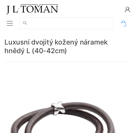
Vyhledávání:
0
Luxusní dvojitý kožený náramek
hnědý L (40-42cm)
Délka náramku: L (40-42cm)