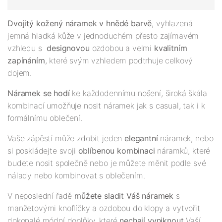
Dvojitý kožený náramek v hnědé barvě
, vyhlazená
jemná hladká kůže v jednoduchém přesto zajímavém
vzhledu s
designovou
ozdobou a velmi
kvalitním
zapínáním
, které svým vzhledem podtrhuje celkový
dojem.
Náramek se hodí
ke každodennímu nošení, široká škála
kombinací umožňuje nosit náramek jak s casual, tak i k
formálnímu oblečení.
Vaše zápěstí může zdobit jeden
elegantní
náramek, nebo
si poskládejte svoji
oblíbenou kombinaci
náramků, které
budete nosit společně nebo je můžete měnit podle své
nálady nebo kombinovat s oblečením.
V neposlední řadě
můžete sladit Váš náramek
s
manžetovými knoflíčky a ozdobou do klopy a vytvořit
dokonalé módní doplňky, které
nechají vyniknout
Vaší