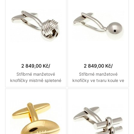
2 849,00 Kč
/
2 849,00 Kč
/
Stříbrné manžetové
Střibrné manžetové
knoflíčky mistrně spletené
knofíčky ve tvaru koule ve
ze čtyř kovových vláken
vysokém lesku
do uzlíku