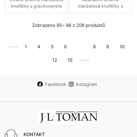
knoflíčky s gravírovanými
manžetové knoflíčky s
pruhy
konkávním oválem ve
vysokém lesku
Zobrazeno 85– 98 z 208 produktů
1
4
5
6
7
8
9
10
12
15
Facebook
Instagram
KONTAKT