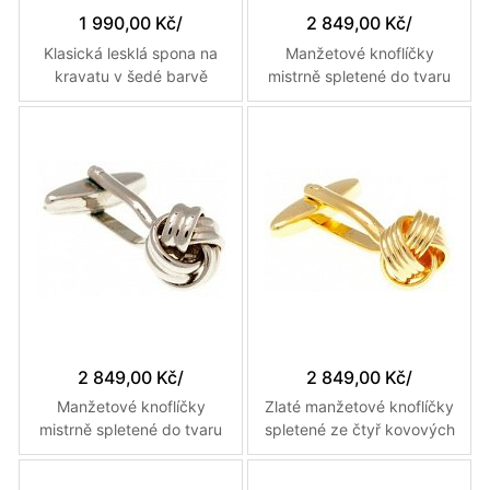
1 990,00 Kč
/
2 849,00 Kč
/
Klasická lesklá spona na
Manžetové knoflíčky
kravatu v šedé barvě
mistrně spletené do tvaru
50mm
uzle zlaté barvy
2 849,00 Kč
/
2 849,00 Kč
/
Manžetové knoflíčky
Zlaté manžetové knoflíčky
mistrně spletené do tvaru
spletené ze čtyř kovových
uzle stříbrné barvy
vláken do uzlíku