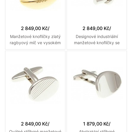
2 849,00 Kč
/
2 849,00 Kč
/
Manžetové knoflíčky zlatý
Designové industriální
ragbyový míč ve vysokém
manžetové knoflíčky se
lesku
dvěma paralelními tubusy
2 849,00 Kč
/
1 879,00 Kč
/
Oválné stříbrné manžetové
Abstraktní stříbrné