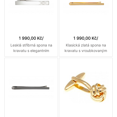
1 990,00 Kč
/
1 990,00 Kč
/
Lesklá stříbrná spona na
Klasická zlatá spona na
kravatu s elegantním
kravatu s vroubkovaným
pruhovaným vzorem
vzorem v délce 50mm