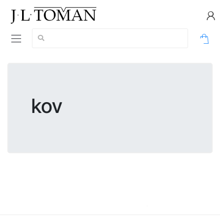
Vyhledávání:
0
kov
kov