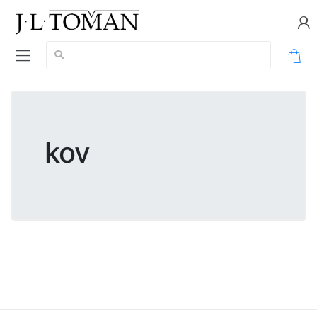
Vyhledávání:
0
kov
kov