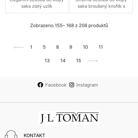
saka zlatý uzlík
saka broušený knoflík s
modrým prošitím
Zobrazeno 155– 168 z 208 produktů
1
5
8
9
10
11
12
13
14
15
Facebook
Instagram
KONTAKT