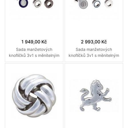
1 949,00 Kč
2 993,00 Kč
Sada manžetových
Sada manžetových
knoflíčků 3v1 s měnitelným
knoflíčků 3v1 s měnitelným
designem v tmavě modré
designem v bílé, s modrými
nebo s krystaly nebo
krystaly nebo kovovém
kovové šedé barvě
designu