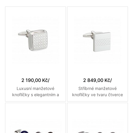
2 190,00 Kč
/
2 849,00 Kč
/
Luxusní manžetové
Stříbrné manžetové
knoflíčky s elegantním a
knoflíčky ve tvaru čtverce
jemným designem v
se čtyřiceti třemi tečkami
masivním bočním rámečku