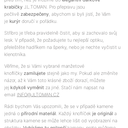
krabič
ky
J.L.TOMAN. Pro přepravu jsou
pečlivě
zabezpečeny
, abychom si byli jistí, že Vám
je
kurýr
doručí v pořádku.
Stříbro je třeba pravidelně čistit, aby si zachovalo svůj
lesk. V případě, že požadujete tu nejlepší optiku,
přeleštěte hadříkem na šperky, nebo je nechte vyčistit u
klenotníka.
Věříme, že si Vámi vybrané manžetové
knoflíčky
zamilujete
stejně jako my. Pokud ale změníte
názor, až k Vám toto krásné zboží dorazí, můžete
jej
kdykoli vyměnit
za jiné. Stačí nám napsat na
email
INFO@JLTOMAN.CZ
Rádi bychom Vás upozornili, že se v případě kamene
jedná o
přírodní materiál
. Každý knoflíček
je originál
a
struktura kamene se může lehce lišit od vyobrazení na
obrázku.
Vybíráme ty nejlepší
kameny, proto můžeme