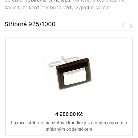
zaručit, že knoflíček bude vždy vypadat skvěle.
Stříbrné 925/1000
4 986,00 Kč
Luxusní stříbrné manžetové knoflíčky s černým onyxem a
stříbrným obdelníčkem