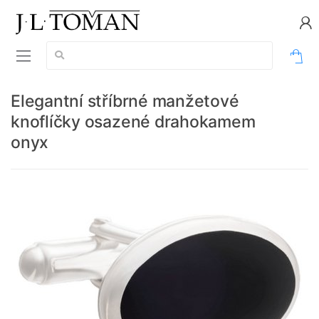
Vyhledávání:
0
Elegantní stříbrné manžetové
knoflíčky osazené drahokamem
onyx