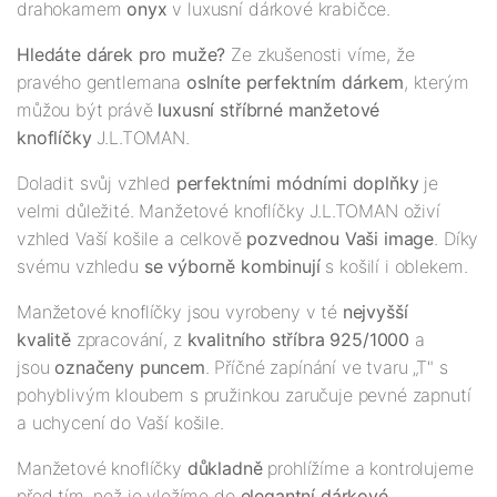
drahokamem
onyx
v luxusní dárkové krabičce.
Hledáte dárek pro muže?
Ze zkušenosti víme, že
pravého gentlemana
oslníte perfektním dárkem
, kterým
můžou být právě
luxusní
stříbrné
manžetové
knoflíčky
J.L.TOMAN.
Doladit svůj vzhled
perfektními módními doplňky
je
velmi důležité. Manžetové knoflíčky J.L.TOMAN oživí
vzhled Vaší košile a celkově
pozvednou Vaši image
. Díky
svému vzhledu
se
výborně kombinují
s košilí i oblekem.
Manžetové knoflíčky jsou vyrobeny v té
nejv
yš
ší
kvalitě
zpracování, z
kvalitního stříbra 925/1000
a
jsou
označeny puncem
. Příčné zapínání ve tvaru „T" s
pohyblivým kloubem s pružinkou zaručuje pevné zapnutí
a uchycení do Vaší košile.
Manžetové knoflíčky
důkladně
prohlížíme a kontrolujeme
před tím, než je vložíme do
elegantní dárkové