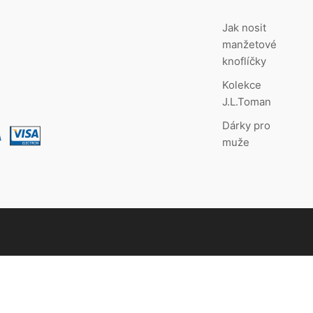
Jak nosit
manžetové
knoflíčky
Kolekce
J.L.Toman
Dárky pro
muže