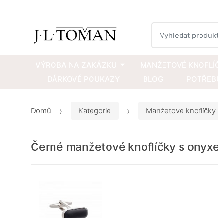
Vyhledat
VÝROBA NA ZAKÁZKU
MANŽETOVÉ KNOFLÍ
DÁRKOVÉ POUKAZY
BLOG
POTŘEBU
Domů
Kategorie
Manžetové knoflíčky
Černé manžetové knoflíčky s onyx