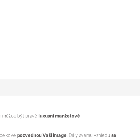
ým můžou být právě
luxusní manžetové
a celkově
pozvednou Vaši image
. Díky svému vzhledu
se