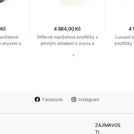
 Kč
4 884,00 Kč
4 
manžetové
Stříbrné manžetové knoflíčky s
Luxusní s
m onyxem s
jemným detailem z onyxu a
knoflíčky
tříbrnými
perleti připomínající šachovnici
čer
Facebook
Instagram
ZAJÍMAVOS
TI