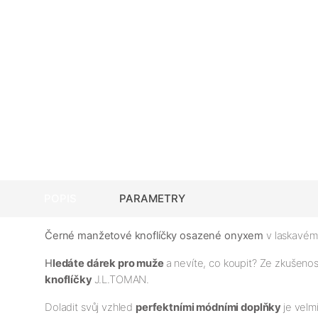
POPIS
PARAMETRY
Černé manžetové knoflíčky osazené onyxem
v laskavém 
H
ledáte dárek pro muže
a nevíte, co koupit? Ze zkušeno
knoflíčky
J.L.TOMAN.
Doladit svůj vzhled
perfektními módními doplňky
je velm