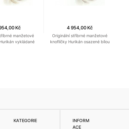
954,00 Kč
4 954,00 Kč
tříbrné manžetové
Originální stříbrné manžetové
Stř
 Hurikán vykládané
knoflíčky Hurikán osazené bílou
tex
ným onyxem
perletí
KATEGORIE
INFORM
ACE