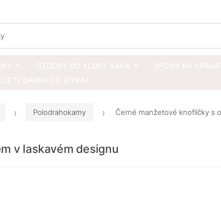
ČKY
OZDOBY DO KLOPY SAKA
SPONY NA KRAVA
JETE DÁREK DO ZÍTRA?
Polodrahokamy
Černé manžetové knoflíčky s 
em v laskavém designu