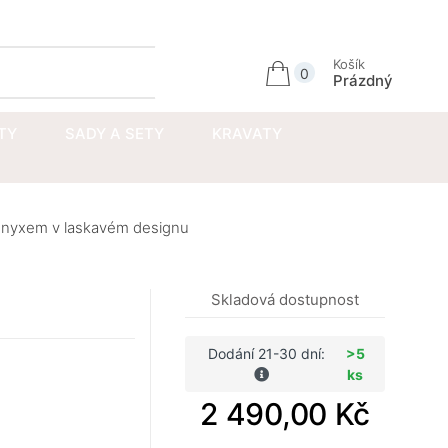
Přihlásit se
Košík
0
Prázdný
TY
SADY A SETY
KRAVATY
onyxem v laskavém designu
Skladová dostupnost
Dodání 21-30 dní:
>5
ks
2 490,00 Kč