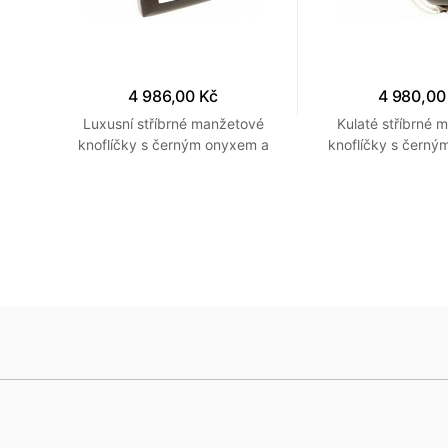
4 986,00 Kč
4 980,00
ové
Luxusní stříbrné manžetové
Kulaté stříbrné 
em
knoflíčky s černým onyxem a
knoflíčky s černý
eti
stříbrným obdelníčkem
propracovaným s
detaily