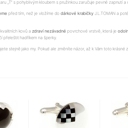
 tvaru „T" s pohyblivým kloubem s pružinkou zaručuje pevné zapnutí a 
jeme
před tím, než je vložíme do
dárkové krabičky
J.L.TOMAN a poté p
kvalitních kovů a
zdraví nezávadné
povrchové vrstvě, která je
odol
čí přeleštit hadříkem na šperky.
ujete stejně jako my. Pokud ale změníte názor, až k Vám toto krásné z