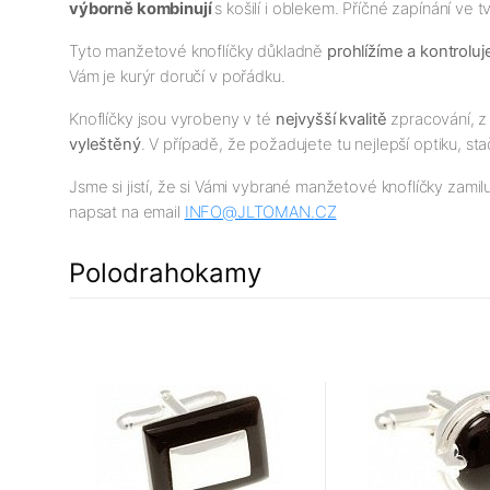
výborně kombinují
s košilí i oblekem. Příčné zapínání ve
Tyto manžetové knoflíčky důkladně
prohlížíme a kontrolu
Vám je kurýr doručí v pořádku.
Knoflíčky jsou vyrobeny v té
nejv
yšší
kvalitě
zpracování, z 
vyleštěný
. V případě, že požadujete tu nejlepší optiku, sta
Jsme si jistí, že si Vámi vybrané manžetové knoflíčky zamil
napsat na email
INFO@JLTOMAN.
CZ
Polodrahokamy