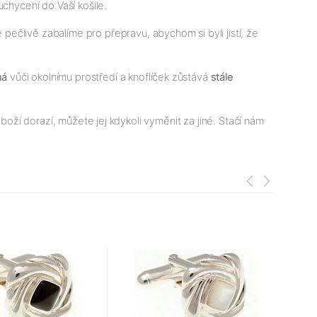
uchycení do Vaší košile.
ečlivě zabalíme pro přepravu, abychom si byli jistí, že
ná
vůči okolnímu prostředí a knoflíček zůstává
stále
boží dorazí, můžete jej kdykoli vyměnit za jiné. Stačí nám