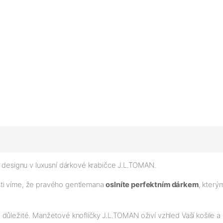
designu v luxusní dárkové krabičce J.L.TOMAN.
sti víme, že pravého gentlemana
oslníte perfektním dárkem
, kter
i důležité. Manžetové knoflíčky J.L.TOMAN oživí vzhled Vaší košile 