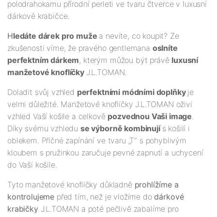
polodrahokamu přírodní perleti ve tvaru čtverce v luxusní
dárkové krabičce.
H
ledáte dárek pro muže
a nevíte, co koupit? Ze
zkušenosti víme, že pravého gentlemana
oslníte
perfektním dárkem
, kterým můžou být právě
luxusní
manžetové knoflíčky
J.L.TOMAN.
Doladit svůj vzhled
perfektními módními doplňky
je
velmi důležité. Manžetové knoflíčky J.L.TOMAN oživí
vzhled Vaší košile a celkově
pozvednou Vaši image
.
Díky svému vzhledu
se výborně kombinují
s košilí i
oblekem. Příčné zapínání ve tvaru „T" s pohyblivým
kloubem s pružinkou zaručuje pevné zapnutí a uchycení
do Vaší košile.
Tyto manžetové knoflíčky důkladně
prohlížíme a
kontrolujeme
před tím, než je vložíme do
dárkové
krabičky
J.L.TOMAN a poté pečlivě zabalíme pro