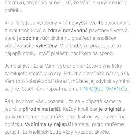
přepravu, abychom si byli jistí, že Vám je kurýr doručí v
pořádku.
Knoflíčky jsou vyrobeny v té
nejv
yšší
kvalitě
zpracování,
z kvalitních kovů a
zdraví nezávadné
povrchové vrstvě,
která je
odolná
vůči okolnímu prostředí a knoflíček
zůstává
stále vyleštěný
. V případě, že požadujete tu
nejlepší optiku, stačí přeleštit hadříkem na šperky.
Jsme si jistí, že si Vámi vybrané manžetové knoflíčky
zamilujete stejně jako my. Pokud ale změníte názor, až k
Vám toto krásné zboží dorazí, můžete jej kdykoli vyměnit
za jiné. Stačí nám napsat na email
INFO@JLTOMAN.
CZ
Rádi bychom Vás upozornili, že se v případě kamene
jedná o
přírodní materiál
. Každý knoflíček
je originál
a
struktura kamene se může lehce lišit od vyobrazení na
obrázku.
Vybíráme ty nejlepší
kameny, proto můžeme
zaručit, že knoflíček bude vždy vypadat skvěle.