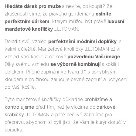
Hledáte dárek pro muže
a nevíte, co koupit? Ze
zkušenosti víme, že pravého gentlemana
oslníte
perfektním dárkem
, kterým můžou být právě
luxusní
manžetové knoflíčky
J.L.TOMAN.
Doladit svůj vzhled
perfektními módními doplňky
je
velmi důležité. Manžetové knoflíčky J.L.TOMAN oživí
vzhled Vaší košile a celkově
pozvednou Vaši image
.
Díky svému vzhledu
se výborně kombinují
s košilí i
oblekem. Příčné zapínání ve tvaru „T" s pohyblivým
kloubem s pružinkou zaručuje pevné zapnutí a uchycení
do Vaší košile.
Tyto manžetové knoflíčky důkladně
prohlížíme a
kontrolujeme
před tím, než je vložíme do
dárkové
krabičky
J.L.TOMAN a poté pečlivě zabalíme pro
přepravu, abychom si byli jistí, že Vám je kurýr doručí v
pořádku.