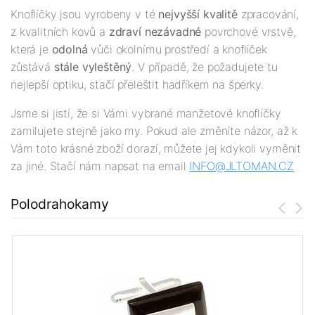
Knoflíčky jsou vyrobeny v té
nejv
yšší
kvalitě
zpracování,
z kvalitních kovů a
zdraví nezávadné
povrchové vrstvě,
která je
odolná
vůči okolnímu prostředí a knoflíček
zůstává
stále vyleštěný
. V případě, že požadujete tu
nejlepší optiku, stačí přeleštit hadříkem na šperky.
Jsme si jistí, že si Vámi vybrané manžetové knoflíčky
zamilujete stejně jako my. Pokud ale změníte názor, až k
Vám toto krásné zboží dorazí, můžete jej kdykoli vyměnit
za jiné. Stačí nám napsat na email
INFO@JLTOMAN.
CZ
Polodrahokamy