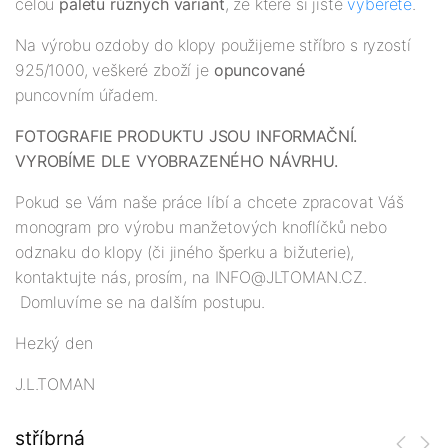
celou
paletu různých variant
, ze které si jistě
vyberete
.
Na výrobu ozdoby do klopy použijeme stříbro s ryzostí
925/1000, veškeré zboží je
opuncované
puncovním úřadem.
FOTOGRAFIE PRODUKTU JSOU INFORMAČNÍ.
VYROBÍME DLE VYOBRAZENÉHO NÁVRHU.
Pokud se Vám naše práce líbí a chcete zpracovat Váš
monogram pro výrobu manžetových knoflíčků nebo
odznaku do klopy (či jiného šperku a bižuterie),
kontaktujte nás, prosím, na INFO@JLTOMAN.CZ.
Domluvíme se na dalším postupu.
Hezký den
J.L.TOMAN
stříbrná