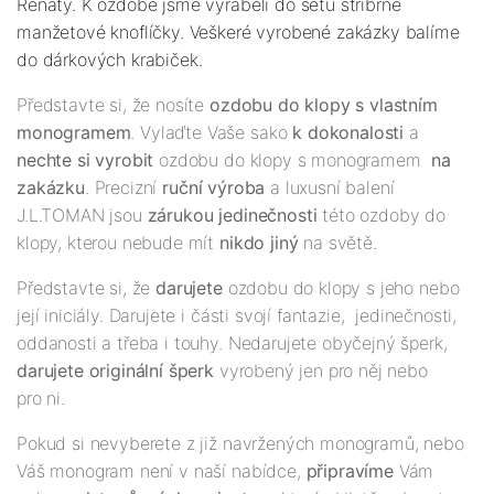
Renaty. K ozdobě jsme vyráběli do setu
stříbrné
manžetové knoflíčky
. Veškeré vyrobené zakázky balíme
do dárkových krabiček.
Představte si, že nosíte
ozdobu do klopy s vlastním
monogramem
. Vylaďte Vaše sako
k dokonalosti
a
nechte si vyrobit
ozdobu do klopy s monogramem
na
zakázku
. Precizní
ruční výroba
a luxusní balení
J.L.TOMAN jsou
zárukou jedinečnosti
této ozdoby do
klopy, kterou nebude mít
nikdo jiný
na světě.
Představte si, že
darujete
ozdobu do klopy s jeho nebo
její iniciály. Darujete i části svojí fantazie, jedinečnosti,
oddanosti a třeba i touhy. Nedarujete obyčejný šperk,
darujete originální šperk
vyrobený jen pro něj nebo
pro ni.
Pokud si nevyberete z již navržených monogramů, nebo
Váš monogram není v naší nabídce,
připravíme
Vám