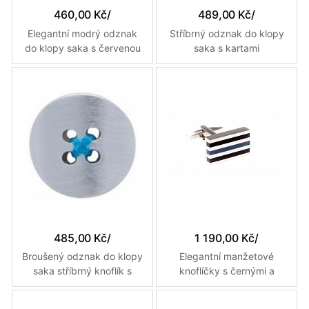
460,00 Kč
/
489,00 Kč
/
Elegantní modrý odznak
Stříbrný odznak do klopy
do klopy saka s červenou
saka s kartami
květinou
485,00 Kč
/
1 190,00 Kč
/
Broušený odznak do klopy
Elegantní manžetové
saka stříbrný knoflík s
knoflíčky s černými a
modrým prošitím
světle modrými pruhy