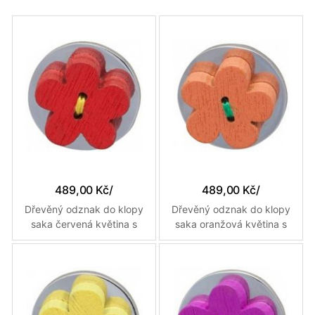
489,00 Kč
/
489,00 Kč
/
Dřevěný odznak do klopy
Dřevěný odznak do klopy
saka červená květina s
saka oranžová květina s
žlutým prošitím
zelenou nití