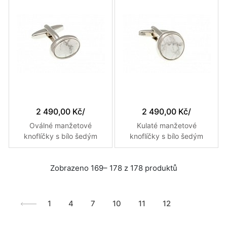
2 490,00 Kč
/
2 490,00 Kč
/
Oválné manžetové
Kulaté manžetové
knoflíčky s bílo šedým
knoflíčky s bílo šedým
kabochonem z howlitu
kabochonem z howlitu
Zobrazeno 169– 178 z 178 produktů
1
4
7
10
11
12
13