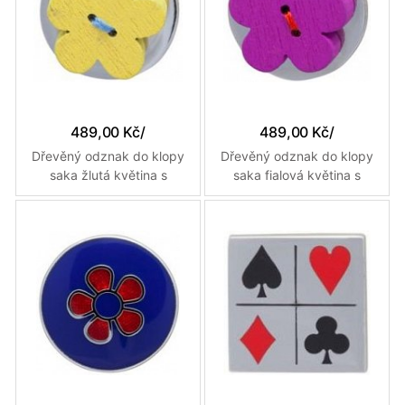
489,00 Kč
/
489,00 Kč
/
Dřevěný odznak do klopy
Dřevěný odznak do klopy
saka žlutá květina s
saka fialová květina s
modrým prošitím
červenou nití