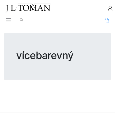
Vyhledávání:
0
vícebarevný
vícebarevný