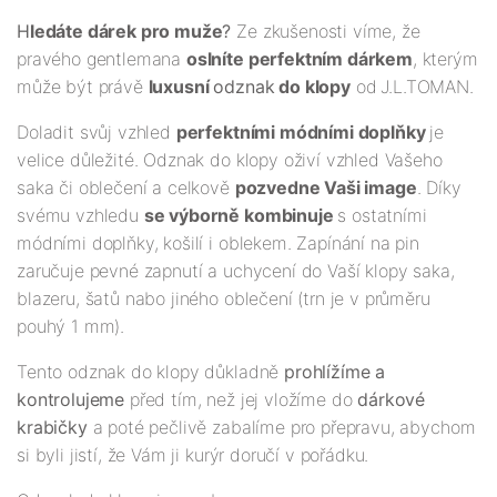
H
ledáte dárek pro muže
?
Ze zkušenosti víme, že
pravého gentlemana
oslníte perfektním dárkem
, kterým
může být právě
luxusní
odznak
do klopy
od
J.L.TOMAN.
Doladit svůj vzhled
perfektními módními doplňky
je
velice důležité. Odznak do klopy oživí vzhled Vašeho
saka či oblečení a celkově
pozvedne Vaši image
. Díky
svému vzhledu
se výborně kombinuje
s ostatními
módními doplňky, košilí i oblekem. Zapínání na pin
zaručuje pevné zapnutí a uchycení do Vaší klopy saka,
blazeru, šatů nabo jiného oblečení (trn je v průměru
pouhý 1 mm).
Tento odznak do klopy důkladně
prohlížíme a
kontrolujeme
před tím, než jej vložíme do
dárkové
krabičky
a poté pečlivě zabalíme pro přepravu, abychom
si byli jistí, že Vám ji kurýr doručí v pořádku.