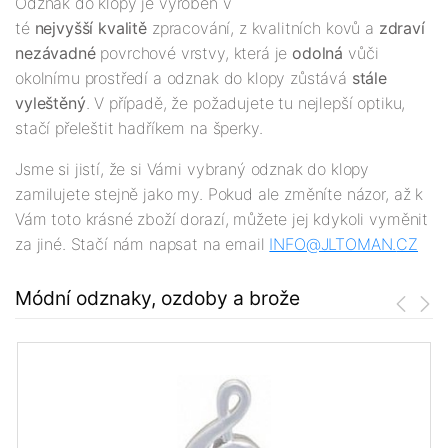
Odznak do klopy je vyroben v
té
nejv
yšší
kvalitě
zpracování, z kvalitních kovů a
zdraví
nezávadné
povrchové vrstvy, která je
odolná
vůči
okolnímu prostředí a odznak do klopy zůstává
stále
vyleštěný
. V případě, že požadujete tu nejlepší optiku,
stačí přeleštit hadříkem na šperky.
Jsme si jistí, že si Vámi vybraný odznak do klopy
zamilujete stejně jako my. Pokud ale změníte názor, až k
Vám toto krásné zboží dorazí, můžete jej kdykoli vyměnit
za jiné. Stačí nám napsat na email
INFO@JLTOMAN.
CZ
Módní odznaky, ozdoby a brože